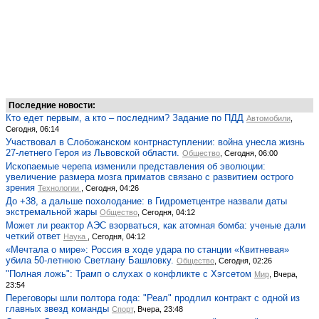
Последние новости:
Кто едет первым, а кто – последним? Задание по ПДД
Автомобили
,
Сегодня, 06:14
Участвовал в Слобожанском контрнаступлении: война унесла жизнь
27-летнего Героя из Львовской области.
Общество
, Сегодня, 06:00
Ископаемые черепа изменили представления об эволюции:
увеличение размера мозга приматов связано с развитием острого
зрения
Технологии
, Сегодня, 04:26
До +38, а дальше похолодание: в Гидрометцентре назвали даты
экстремальной жары
Общество
, Сегодня, 04:12
Может ли реактор АЭС взорваться, как атомная бомба: ученые дали
четкий ответ
Наука
, Сегодня, 04:12
«Мечтала о мире»: Россия в ходе удара по станции «Квитневая»
убила 50-летнюю Светлану Башловку.
Общество
, Сегодня, 02:26
"Полная ложь": Трамп о слухах о конфликте с Хэгсетом
Мир
, Вчера,
23:54
Переговоры шли полтора года: "Реал" продлил контракт с одной из
главных звезд команды
Спорт
, Вчера, 23:48