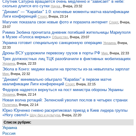
Спутник Сатурна вращается очень медленно и "зависает" в небе:
сколько длится его сутки
Наука
, Вчера, 23:32
"Динамо" — "Карабах" 1:0: ключевые моменты матча квалификации
Лиги конференций
Спорт
, Вчера, 23:14
Магучих показала свои новые фото и поразила интернет
Спорт
, Вчера,
23:07
Римма Зюбина прочитала дневник погибшей жительницы Мариуполя
в Музее «Голоса мирных»
Общество
, Вчера, 23:07
Украина готовит специальную санкционную операцию
Украина
, Вчера,
22:33
Дроны ВСУ удорожили перевозку грузов в порты РФ
Мир
, Вчера, 22:33
Трех должностных лиц ТЦК разоблачили в фиктивных мобилизациях
Украина
, Вчера, 22:33
Эбола в Конго: медики вышли на протесты из-за невыплаты зарплат
Мир
, Вчера, 22:32
"Динамо" минимально обыграло "Карабах" в первом матче
квалификации Лиги конференций
Спорт
, Вчера, 22:15
Федоров надеется вернуться на пост министра обороны Украины
Украина
, Вчера, 22:14
Новая волна ротаций: Зеленский уволил послов в четырех странах
Политика
, Вчера, 22:14
Юрко Юрченко гневно раскритиковал приезд в Киев лидера группы
«Ногу свело!»
Шоу-биз и культура
, Вчера, 22:20
Список рубрик:
Украина
Россия