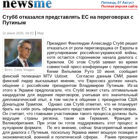
Пятница, 07 Август
Полная версия сайта
Стубб отказался представлять ЕС на переговорах с
Путиным
|
11 июня 2026, 04:02
Мир
Президент Финляндии Александр Стубб решил
отказаться от роли переговорщика от Европы в
урегулировании российско-украинской войны,
хотя остается сторонником начала диалога с
Кремлем. Об этом Стубб заявил во время
совместной пресс-конференции с президентом
Фото: Getty Images
Кении Вильямом Руто 10 июня, сообщает
финский телеканал MTV Uutiset. Согласно данным СМИ, ранее
финский лидер высказывал мнение, что Евросоюз должен начать
общение с российским президентом Владимиром Путиным. Из-за
этого в Украине предполагали, что Стубб может стать оптимальным
кандидатом для ведения переговоров, учитывая его значительный
дипломатический опыт, в том числе в общении с президентом США
Дональдом Трампом. Однако сам Стубб отметил, что не планирует
брать на себя роль официального представителя ЕС в переговорах.
Он считает, что главными участниками такого процесса должны быть
ведущие страны региона, такие как Германия, Франция и
Великобритания. При этом он готов поддерживать этот процесс в
кулуарном формате. По его мнению, сейчас благоприятный момент
для диалога с Путиным, поскольку Украина имеет мощную позицию в
экономической, военной и политической сферах. Ранее президент