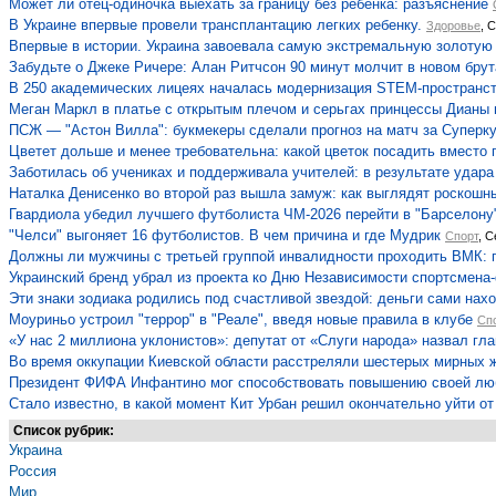
Может ли отец-одиночка выехать за границу без ребенка: разъяснение
В Украине впервые провели трансплантацию легких ребенку.
Здоровье
, 
Впервые в истории. Украина завоевала самую экстремальную золотую
Забудьте о Джеке Ричере: Алан Ритчсон 90 минут молчит в новом бру
В 250 академических лицеях началась модернизация STEM-пространс
Меган Маркл в платье с открытым плечом и серьгах принцессы Дианы п
ПСЖ — "Астон Вилла": букмекеры сделали прогноз на матч за Суперк
Цветет дольше и менее требовательна: какой цветок посадить вместо 
Заботилась об учениках и поддерживала учителей: в результате удара 
Наталка Денисенко во второй раз вышла замуж: как выглядят роскошн
Гвардиола убедил лучшего футболиста ЧМ-2026 перейти в "Барселону"
"Челси" выгоняет 16 футболистов. В чем причина и где Мудрик
Спорт
, С
Должны ли мужчины с третьей группой инвалидности проходить ВМК: 
Украинский бренд убрал из проекта ко Дню Независимости спортсмена-
Эти знаки зодиака родились под счастливой звездой: деньги сами нахо
Моуриньо устроил "террор" в "Реале", введя новые правила в клубе
Сп
«У нас 2 миллиона уклонистов»: депутат от «Слуги народа» назвал г
Во время оккупации Киевской области расстреляли шестерых мирных 
Президент ФИФА Инфантино мог способствовать повышению своей лю
Стало известно, в какой момент Кит Урбан решил окончательно уйти от
Список рубрик:
Украина
Россия
Мир