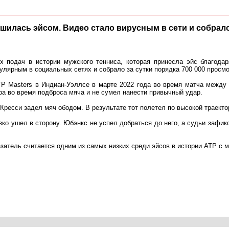
илась эйсом. Видео стало вирусным в сети и собрало
х подач в истории мужского тенниса, которая принесла эйс благода
лярным в социальных сетях и собрало за сутки порядка 700 000 просмо
P Masters в Индиан-Уэллсе в марте 2022 года во время матча межд
а во время подброса мяча и не сумел нанести привычный удар.
Кресси задел мяч ободом. В результате тот полетел по высокой траектор
зко ушел в сторону. Юбэнкс не успел добраться до него, а судьи зафи
казатель считается одним из самых низких среди эйсов в истории ATP с 