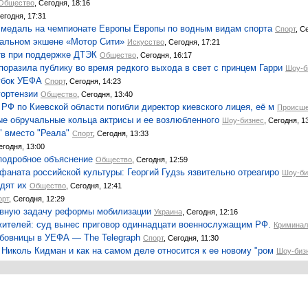
Общество
, Сегодня, 18:16
Сегодня, 17:31
 медаль на чемпионате Европы Европы по водным видам спорта
Спорт
, С
тальном экшене «Мотор Сити»
Искусство
, Сегодня, 17:21
тв при поддержке ДТЭК
Общество
, Сегодня, 16:17
оразила публику во время редкого выхода в свет с принцем Гарри
Шоу-б
убок УЕФА
Спорт
, Сегодня, 14:23
гортензии
Общество
, Сегодня, 13:40
РФ по Киевской области погибли директор киевского лицея, её м
Происше
ые обручальные кольца актрисы и ее возлюбленного
Шоу-бизнес
, Сегодня, 1
 вместо "Реала"
Спорт
, Сегодня, 13:33
егодня, 13:00
подробное объяснение
Общество
, Сегодня, 12:59
фаната российской культуры: Георгий Гудзь язвительно отреагиро
Шоу-би
дят их
Общество
, Сегодня, 12:41
орт
, Сегодня, 12:29
лавную задачу реформы мобилизации
Украина
, Сегодня, 12:16
жителей: суд вынес приговор одиннадцати военнослужащим РФ.
Криминал
бовницы в УЕФА — The Telegraph
Спорт
, Сегодня, 11:30
 Николь Кидман и как на самом деле относится к ее новому "ром
Шоу-биз