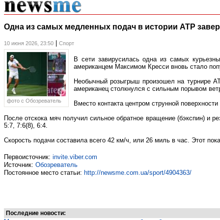
Одна из самых медленных подач в истории ATP заверш
|
10 июня 2026, 23:50
Спорт
В сети завирусилась одна из самых курьезны
американцем Максимом Кресси вновь стало попу
Необычный розыгрыш произошел на турнире AT
американец столкнулся с сильным порывом ветр
фото c Обозреватель
Вместо контакта центром струнной поверхности 
После отскока мяч получил сильное обратное вращение (бэкспин) и ре
5:7, 7:6(8), 6:4.
Скорость подачи составила всего 42 км/ч, или 26 миль в час. Этот по
Первоисточник:
invite.viber.com
Источник:
Обозреватель
Постоянное место статьи:
http://newsme.com.ua/sport/4904363/
Последние новости: