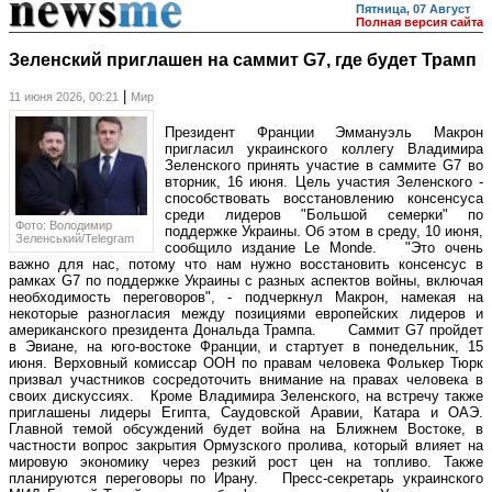
Пятница, 07 Август
Полная версия сайта
Зеленский приглашен на саммит G7, где будет Трамп
|
11 июня 2026, 00:21
Мир
Президент Франции Эммануэль Макрон
пригласил украинского коллегу Владимира
Зеленского принять участие в саммите G7 во
вторник, 16 июня. Цель участия Зеленского -
способствовать восстановлению консенсуса
среди лидеров "Большой семерки" по
Фото: Володимир
поддержке Украины. Об этом в среду, 10 июня,
Зеленський/Telegram
сообщило издание Le Monde. "Это очень
важно для нас, потому что нам нужно восстановить консенсус в
рамках G7 по поддержке Украины с разных аспектов войны, включая
необходимость переговоров", - подчеркнул Макрон, намекая на
некоторые разногласия между позициями европейских лидеров и
американского президента Дональда Трампа. Саммит G7 пройдет
в Эвиане, на юго-востоке Франции, и стартует в понедельник, 15
июня. Верховный комиссар ООН по правам человека Фолькер Тюрк
призвал участников сосредоточить внимание на правах человека в
своих дискуссиях. Кроме Владимира Зеленского, на встречу также
приглашены лидеры Египта, Саудовской Аравии, Катара и ОАЭ.
Главной темой обсуждений будет война на Ближнем Востоке, в
частности вопрос закрытия Ормузского пролива, который влияет на
мировую экономику через резкий рост цен на топливо. Также
планируются переговоры по Ирану. Пресс-секретарь украинского