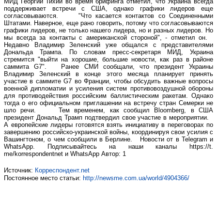
МИД Георгий Тихий во время брифинга отметил, что Украина всегда
поддерживает встречи с США, однако графики лидеров еще
согласовываются. "Что касается контактов со Соединенными
Штатами. Наверное, еще рано говорить, потому что согласовываются
графики лидеров, не только нашего лидера, но и разных лидеров. Но
мы всегда за контакты с американской стороной", - отметил он.
Недавно Владимир Зеленский уже общался с представителями
Дональда Трампа. По словам пресс-секретаря МИД, Украина
стремится "выйти на хорошие, большие новости, как раз в районе
саммита G7". Ранее СМИ сообщали, что президент Украины
Владимир Зеленский в конце этого месяца планирует принять
участие в саммите G7 во Франции, чтобы обсудить важные вопросы
военной дипломатии и усиления систем противовоздушной обороны
для противодействия российским баллистическим ракетам. Однако
тогда о его официальном приглашении на встречу стран Семерки не
шло речи. Тем временем, как сообщил Bloomberg, в США
президент Дональд Трамп подтвердил свое участие в мероприятии.
А европейские лидеры готовятся взять инициативу в переговорах по
завершению российско-украинской войны, координируя свои усилия с
Вашингтоном, о чем сообщили в Берлине. Новости от в Telegram и
WhatsApp. Подписывайтесь на наши каналы https://t.
me/korrespondentnet и WhatsApp Автор: 1
Источник:
Корреспондент.net
Постоянное место статьи:
http://newsme.com.ua/world/4904366/