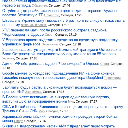
Назван самый привлекательный знак зодиака: в него влюбляются с
первого взгляда
Общество
, Сегодня, 17:46
От убежищ до реабилитационного центра для ветеранов: Буданов
посетил Гатненскую ТГ
Общество
, Сегодня, 17:29
Штрафы в Украине могут вырасти в 6 раз: кого планируют наказывать
по-новому
Финансы и банки
, Сегодня, 17:22
УПЛ перенесла матч после российского обстрела стадиона
"Черноморец" в Одессе
Спорт
, Сегодня, 17:19
У Евросоюза просят выделить средства на кредитную поддержку
украинских фермеров
Экономика
, Сегодня, 17:18
Завершилась эксгумация жертв Волынской трагедии в Островках и
Воле Островецкой: специалисты обнаружили останки 55 человек
Украина
, Сегодня, 17:18
Армия РФ обстреляла стадион "Черноморец" в Одессе
Спорт
, Сегодня,
17:18
Google меняет руководство подразделения ИИ на фоне кризиса:
Гассабис покинул пост генерального директора DeepMind
Технологии
,
Сегодня, 17:18
Зарплаты будут расти, а украинцы будут возвращаться домой —
прогноз НБУ
Экономика
, Сегодня, 17:17
В России хотят исключить из выборов единственную партию,
выступившую за прекращение войны
Мир
, Сегодня, 17:17
США и Китай снова обмениваются санкциями: сорвет ли это встречу
Трампа с Си — CNN
Мир
, Сегодня, 17:17
Украинский олимпийский чемпион Хижняк проведет второй бой за
месяц
Спорт
, Сегодня, 17:16
В связи с подорожанием нефти АМКУ предлагает пересмотреть