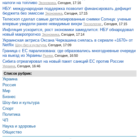
налоги на топливо
Экономика
, Сегодня, 17:16
НБУ: международная поддержка позволит финансировать дефицит
бюджета без эмиссии
Экономика
, Сегодня, 17:15
Телескоп сделал самые детализированные снимки Солнца: ученые
впервые увидели ранее невидимые вихри
Технологии
, Сегодня, 17:15
Инфляция ускорится, рост экономики замедлится: НБУ обнародовал
новый макропрогноз
Экономика
, Сегодня, 17:14
Украинская актриса Оксана Черкашина снялась в сериале «1670» от
Netflix
Шоу-биз и культура
, Сегодня, 17:09
Граница с ЕС парализована: где образовались многодневные очереди
на выезд из Украины
Рынки
, Сегодня, 16:50
Сибига отреагировал на новый пакет санкций ЕС против России
Украина
, Сегодня, 16:46
Список рубрик:
Украина
Россия
Мир
Бизнес
Шоу-биз и культура
Спорт
Политика
ЧП
Наука и здоровье
Общество