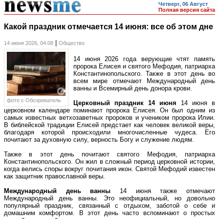
Четверг, 06 Август
Полная версия сайта
Какой праздник отмечается 14 июня: все об этом дне
|
14 июня 2026, 04:08
Общество
14 июня 2026 года верующие чтят память
пророка Елисея и святого Мефодия, патриарха
Константинопольского. Также в этот день во
всем мире отмечают Международный день
ванны и Всемирный день донора крови.
фото c Обозреватель
Церковный праздник 14 июня
14 июня в
церковном календаре поминают пророка Елисея. Он был одним из
самых известных ветхозаветных пророков и учеником пророка Илии.
В библейской традиции Елисей предстает как человек великой веры,
благодаря которой происходили многочисленные чудеса. Его
почитают за духовную силу, верность Богу и служение людям.
Также в этот день почитают святого Мефодия, патриарха
Константинопольского. Он жил в сложный период церковной истории,
когда велись споры вокруг почитания икон. Святой Мефодий известен
как защитник православной веры.
Международный день ванны
14 июня также отмечают
Международный день ванны. Это неофициальный, но довольно
популярный праздник, связанный с отдыхом, заботой о себе и
домашним комфортом. В этот день часто вспоминают о простых