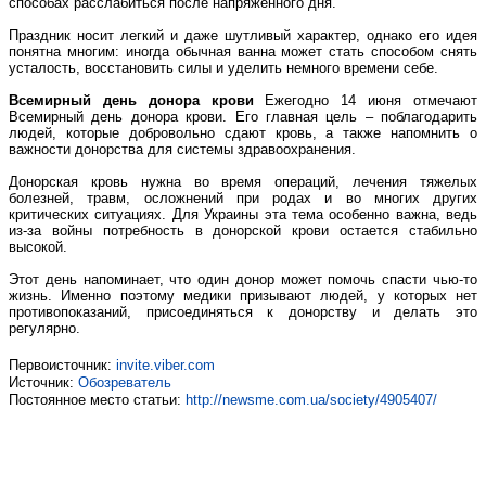
способах расслабиться после напряженного дня.
Праздник носит легкий и даже шутливый характер, однако его идея
понятна многим: иногда обычная ванна может стать способом снять
усталость, восстановить силы и уделить немного времени себе.
Всемирный день донора крови
Ежегодно 14 июня отмечают
Всемирный день донора крови. Его главная цель – поблагодарить
людей, которые добровольно сдают кровь, а также напомнить о
важности донорства для системы здравоохранения.
Донорская кровь нужна во время операций, лечения тяжелых
болезней, травм, осложнений при родах и во многих других
критических ситуациях. Для Украины эта тема особенно важна, ведь
из-за войны потребность в донорской крови остается стабильно
высокой.
Этот день напоминает, что один донор может помочь спасти чью-то
жизнь. Именно поэтому медики призывают людей, у которых нет
противопоказаний, присоединяться к донорству и делать это
регулярно.
Первоисточник:
invite.viber.com
Источник:
Обозреватель
Постоянное место статьи:
http://newsme.com.ua/society/4905407/