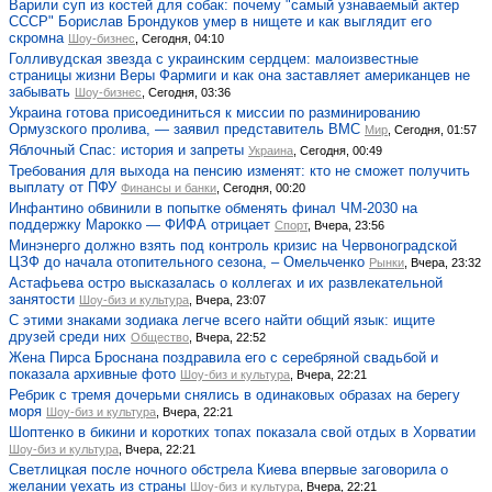
Варили суп из костей для собак: почему "самый узнаваемый актер
СССР" Борислав Брондуков умер в нищете и как выглядит его
скромна
Шоу-бизнес
, Сегодня, 04:10
Голливудская звезда с украинским сердцем: малоизвестные
страницы жизни Веры Фармиги и как она заставляет американцев не
забывать
Шоу-бизнес
, Сегодня, 03:36
Украина готова присоединиться к миссии по разминированию
Ормузского пролива, — заявил представитель ВМС
Мир
, Сегодня, 01:57
Яблочный Спас: история и запреты
Украина
, Сегодня, 00:49
Требования для выхода на пенсию изменят: кто не сможет получить
выплату от ПФУ
Финансы и банки
, Сегодня, 00:20
Инфантино обвинили в попытке обменять финал ЧМ-2030 на
поддержку Марокко — ФИФА отрицает
Спорт
, Вчера, 23:56
Минэнерго должно взять под контроль кризис на Червоноградской
ЦЗФ до начала отопительного сезона, – Омельченко
Рынки
, Вчера, 23:32
Астафьева остро высказалась о коллегах и их развлекательной
занятости
Шоу-биз и культура
, Вчера, 23:07
С этими знаками зодиака легче всего найти общий язык: ищите
друзей среди них
Общество
, Вчера, 22:52
Жена Пирса Броснана поздравила его с серебряной свадьбой и
показала архивные фото
Шоу-биз и культура
, Вчера, 22:21
Ребрик с тремя дочерьми снялись в одинаковых образах на берегу
моря
Шоу-биз и культура
, Вчера, 22:21
Шоптенко в бикини и коротких топах показала свой отдых в Хорватии
Шоу-биз и культура
, Вчера, 22:21
Светлицкая после ночного обстрела Киева впервые заговорила о
желании уехать из страны
Шоу-биз и культура
, Вчера, 22:21