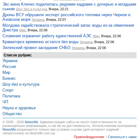
Экс-жена Кличко поделилась редкими кадрами с дочерью и младшим
сыном
Шоу-биз и культура
, Вчера, 22:21
Дроны ВСУ обрушили экспорт российского топлива через Черное и
Азовское моря
Украина
, Вчера, 22:07
Молдова задействовала стратегический запас воды из-за обмеления
Днестра
Мир
, Вчера, 22:06
Словения ограничит работу единственной АЭС
Мир
, Вчера, 22:06
Краматорск временно остался без воды
Украина
, Вчера, 22:06
Зеленский провел заседание СНБО
Украина
, Вчера, 22:06
Список рубрик:
Украина
Россия
Мир
Бизнес
Шоу-биз и культура
Спорт
Политика
ЧП
Наука и здоровье
Общество
© 2009 - 2026
NewsMe
. Администрация сайта не несёт ответственности за
размещённую информацию, а так же ее достоверность. Использование материалов
NewsMe
разрешается только при условии ссылки (для интернет-изданий -
гиперссылки) на NewsMe.com.ua.
Правообладателям
|
Связаться с нами