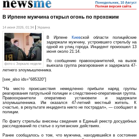
Понедельник, 10 Август
Полная версия сайта
В Ирпене мужчина открыл огонь по прохожим
|
14 июня 2026, 01:34
Украина
В Ирпене
Киев
ской области полицейские
задержали мужчину, устроившего стрельбу на
одной из улиц города. Инцидент произошел 13
июня около 21:14.
По сообщению правоохранителей, на вызов
фото c Зеркало недели
выехала группа реагирования и задержала 47-
летнего злоумышленника.
[see_also ids="685320"]
"На место происшествия немедленно прибыли наряд группы
реагирования патрульной полиции и следственно-оперативная группа.
Правоохранители оперативно установили и задержали
злоумышленника. Им оказался 47-летний местный житель. К
счастью, в результате инцидента никто не пострадал», — сообщают в
полиции.
По факту стрельбы внесены сведения в Единый реестр досудебных
расследований по статье о хулиганских действиях.
Ранее сообщалось о том, что мужчина, находившийся в состоянии