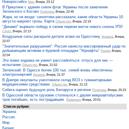
Новороссийск
Мир
, Вчера, 23:12
В Приштине с здания сняли флаг Украины после заявления
Зеленского о Косово
Политика
, Вчера, 22:45
Жара, но не везде: синоптики рассказали, какие области Украины 10
августа накроют грозы. Карта
Общество
, Вчера, 22:19
"Динамо" вырвало победу в своем первом матче нового сезона УПЛ
Спорт
, Вчера, 22:13
Воздушные силы раскрыли детали атаки на Одессчину
Украина
, Вчера,
22:07
"Значительные разрушения": Россия нанесла массированный удар по
добывающим активам и буровой площадке "Укрнафты"
Рынки
, Вчера,
22:04
Эти знаки зодиака не умеют расслабляться: отпуск для них —
испытание
Общество
, Вчера, 21:52
Зеленский: В Одессе более 100 тыс. семей вновь обеспечены
электроэнергией
Украина
, Вчера, 21:37
В Днепре оккупанты уничтожили склад ВОЗ с гуманитарными
медицинскими средствами.
Общество
, Вчера, 21:13
Сибига оценил будущую роль Беларуси в регионе
Политика
, Вчера, 20:23
В Одесской области грузовик столкнулся с двумя микроавтобусами:
трое погибших, есть пострадавшие.
Криминал
, Вчера, 20:01
Список рубрик:
Украина
Россия
Мир
Бизнес