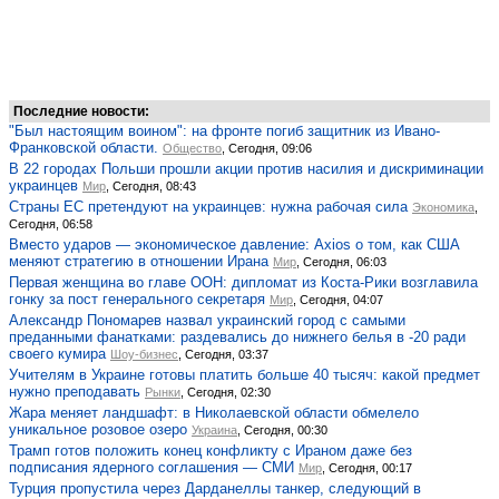
Последние новости:
"Был настоящим воином": на фронте погиб защитник из Ивано-
Франковской области.
Общество
, Сегодня, 09:06
В 22 городах Польши прошли акции против насилия и дискриминации
украинцев
Мир
, Сегодня, 08:43
Страны ЕС претендуют на украинцев: нужна рабочая сила
Экономика
,
Сегодня, 06:58
Вместо ударов — экономическое давление: Axios о том, как США
меняют стратегию в отношении Ирана
Мир
, Сегодня, 06:03
Первая женщина во главе ООН: дипломат из Коста-Рики возглавила
гонку за пост генерального секретаря
Мир
, Сегодня, 04:07
Александр Пономарев назвал украинский город с самыми
преданными фанатками: раздевались до нижнего белья в -20 ради
своего кумира
Шоу-бизнес
, Сегодня, 03:37
Учителям в Украине готовы платить больше 40 тысяч: какой предмет
нужно преподавать
Рынки
, Сегодня, 02:30
Жара меняет ландшафт: в Николаевской области обмелело
уникальное розовое озеро
Украина
, Сегодня, 00:30
Трамп готов положить конец конфликту с Ираном даже без
подписания ядерного соглашения — СМИ
Мир
, Сегодня, 00:17
Турция пропустила через Дарданеллы танкер, следующий в