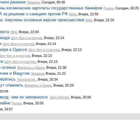
учили ранения
Украина
, Сегодня, 00:48
чены космические зарплаты государственных банкиров
Рынки
, Сегодня, 00:25
А за решение о санкциях против РФ
Киев
, Вчера, 22:55
са: озвучены основные версии происшествия
Мир
, Вчера, 22:16
лекта
Мир
, Вчера, 22:04
звода
Шоу-биз и культура
, Вчера, 22:14
м
Шоу-биз и культура
, Вчера, 22:14
моря в Одессе
Шоу-биз и культура
, Вчера, 22:13
Шоу-биз и культура
, Вчера, 22:13
ти
Шоу-биз и культура
, Вчера, 22:13
е осенью
Финансы и банки
, Вчера, 21:38
ичем и Мацутом
Украина
, Вчера, 21:22
обойтись
Технологии
, Вчера, 20:34
гут отменить
Финансы и банки
, Вчера, 20:29
 20:09
звезд: чем он запомнился.
Шоу-бизнес
, Вчера, 20:06
зайне
Рынки
, Вчера, 20:05
ра, 19:57