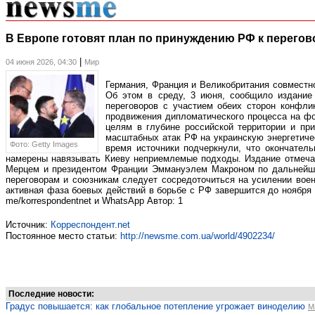
В Европе готовят план по принуждению РФ к перегов
|
04 июня 2026, 04:30
Мир
Германия, Франция и Великобритания совместн
Об этом в среду, 3 июня, сообщило издание
переговоров с участием обеих сторон конфли
продвижения дипломатического процесса на фо
целям в глубине российской территории и при
масштабных атак РФ на украинскую энергетиче
Фото: Getty Images
время источники подчеркнули, что окончател
намерены навязывать Киеву неприемлемые подходы. Издание отмечае
Мерцем и президентом Франции Эммануэлем Макроном по дальнейшим
переговорам и союзникам следует сосредоточиться на усилении вое
активная фаза боевых действий в борьбе с РФ завершится до ноября 2
me/korrespondentnet и WhatsApp Автор: 1
Источник:
Корреспондент.net
Постоянное место статьи:
http://newsme.com.ua/world/4902234/
Последние новости:
Градус повышается: как глобальное потепление угрожает виноделию
М