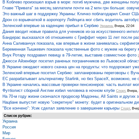
В Коблево произошел взрыв в море: погиб мужчина, две женщины пол
Главе "Привата" за месяц заплатили почти на 2 млн грн больше: озву
Это важный шаг в поддержку Украины: Кличко поблагодарил Сенат СШ
Дрон со взрывчаткой в аэропорту Лейпцига мог сбить водитель автобу
Зеленский впервые за каденцию прибыл в Сербию
Украина
, Вчера, 22:04
Дания вводит новые правила для учеников из-за искусственного интел
Бандерас высказался об отношениях с Гриффит через 11 лет после ра
Анна Саливанчук показала, как впервые в жизни занималась серфинго
Беременная Тышкевич показала чувственные фото с мужем на берегу 
Внук Ротару поздравил певицу в 79-летие, выставив совместное фото
Джесси Айзенберг посетил раненых пограничников во Львовской облас
В Украине ожидают нового скачка цен на продукты: что подорожает уж
Зеленский впервые посетил Сербию: запланированы переговоры с Вуч
ЕС разрабатывает альтернативу Starlink, но без SpaceX, возможно, не 
В Украине начались массовые проверки пенсионеров: часть выплат мо
Футболист сборной Англии избил человека в ночном клубе
Спорт
, Вчера,
На 70-м году жизни скончался продюсер Мадонны, All Saints и других 
Нацбанк выпустит новую "секретную" монету: будет в оригинальном ди
"Все кончено": Усик сделал заявление о завершении карьеры
Спорт
, Вче
Список рубрик:
Украина
Россия
Мир
Бизнес