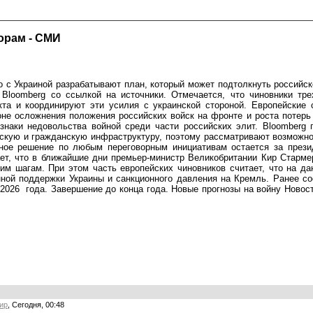
орам - СМИ
о с Украиной разрабатывают план, который может подтолкнуть российск
 Bloomberg со ссылкой на источники. Отмечается, что чиновники тр
кта и координируют эти усилия с украинской стороной. Европейские
не осложнения положения российских войск на фронте и роста потерь
знаки недовольства войной среди части российских элит. Bloomberg 
скую и гражданскую инфраструктуру, поэтому рассматривают возможнос
ьное решение по любым переговорным инициативам остается за през
т, что в ближайшие дни премьер-министр Великобритании Кир Старме
 шагам. При этом часть европейских чиновников считает, что на да
нной поддержки Украины и санкционного давления на Кремль. Ранее с
026 года. Завершение до конца года. Новые прогнозы на войну Новости
ир
, Сегодня, 00:48