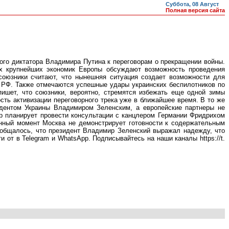
Суббота, 08 Август
Полная версия сайта
ого диктатора Владимира Путина к переговорам о прекращении войны.
ех крупнейших экономик Европы обсуждают возможность проведения
 союзники считают, что нынешняя ситуация создает возможности для
 РФ. Также отмечаются успешные удары украинских беспилотников по
пишет, что союзники, вероятно, стремятся избежать еще одной зимы
ть активизации переговорного трека уже в ближайшее время. В то же
идентом Украины Владимиром Зеленским, а европейские партнеры не
р планирует провести консультации с канцлером Германии Фридрихом
нный момент Москва не демонстрирует готовности к содержательным
ообщалось, что президент Владимир Зеленский выражал надежду, что
 от в Telegram и WhatsApp. Подписывайтесь на наши каналы https://t.