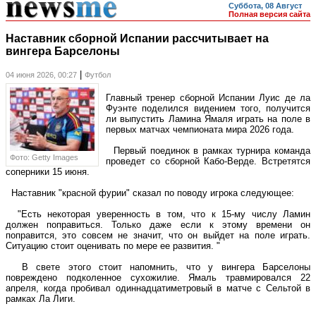
Суббота, 08 Август
Полная версия сайта
Наставник сборной Испании рассчитывает на
вингера Барселоны
|
04 июня 2026, 00:27
Футбол
Главный тренер сборной Испании Луис де ла
Фуэнте поделился видением того, получится
ли выпустить Ламина Ямаля играть на поле в
первых матчах чемпионата мира 2026 года.
Первый поединок в рамках турнира команда
Фото: Getty Images
проведет со сборной Кабо-Верде. Встретятся
соперники 15 июня.
Наставник "красной фурии" сказал по поводу игрока следующее:
"Есть некоторая уверенность в том, что к 15-му числу Ламин
должен поправиться. Только даже если к этому времени он
поправится, это совсем не значит, что он выйдет на поле играть.
Ситуацию стоит оценивать по мере ее развития. "
В свете этого стоит напомнить, что у вингера Барселоны
повреждено подколенное сухожилие. Ямаль травмировался 22
апреля, когда пробивал одиннадцатиметровый в матче с Сельтой в
рамках Ла Лиги.