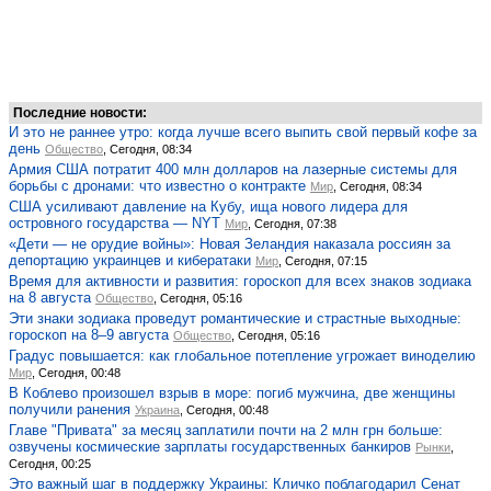
Последние новости:
И это не раннее утро: когда лучше всего выпить свой первый кофе за
день
Общество
, Сегодня, 08:34
Армия США потратит 400 млн долларов на лазерные системы для
борьбы с дронами: что известно о контракте
Мир
, Сегодня, 08:34
США усиливают давление на Кубу, ища нового лидера для
островного государства — NYT
Мир
, Сегодня, 07:38
«Дети — не орудие войны»: Новая Зеландия наказала россиян за
депортацию украинцев и кибератаки
Мир
, Сегодня, 07:15
Время для активности и развития: гороскоп для всех знаков зодиака
на 8 августа
Общество
, Сегодня, 05:16
Эти знаки зодиака проведут романтические и страстные выходные:
гороскоп на 8–9 августа
Общество
, Сегодня, 05:16
Градус повышается: как глобальное потепление угрожает виноделию
Мир
, Сегодня, 00:48
В Коблево произошел взрыв в море: погиб мужчина, две женщины
получили ранения
Украина
, Сегодня, 00:48
Главе "Привата" за месяц заплатили почти на 2 млн грн больше:
озвучены космические зарплаты государственных банкиров
Рынки
,
Сегодня, 00:25
Это важный шаг в поддержку Украины: Кличко поблагодарил Сенат