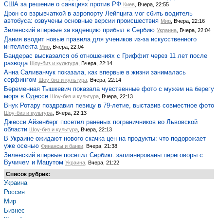
США за решение о санкциях против РФ
Киев
, Вчера, 22:55
Дрон со взрывчаткой в аэропорту Лейпцига мог сбить водитель
автобуса: озвучены основные версии происшествия
Мир
, Вчера, 22:16
Зеленский впервые за каденцию прибыл в Сербию
Украина
, Вчера, 22:04
Дания вводит новые правила для учеников из-за искусственного
интеллекта
Мир
, Вчера, 22:04
Бандерас высказался об отношениях с Гриффит через 11 лет после
развода
Шоу-биз и культура
, Вчера, 22:14
Анна Саливанчук показала, как впервые в жизни занималась
серфингом
Шоу-биз и культура
, Вчера, 22:14
Беременная Тышкевич показала чувственные фото с мужем на берегу
моря в Одессе
Шоу-биз и культура
, Вчера, 22:13
Внук Ротару поздравил певицу в 79-летие, выставив совместное фото
Шоу-биз и культура
, Вчера, 22:13
Джесси Айзенберг посетил раненых пограничников во Львовской
области
Шоу-биз и культура
, Вчера, 22:13
В Украине ожидают нового скачка цен на продукты: что подорожает
уже осенью
Финансы и банки
, Вчера, 21:38
Зеленский впервые посетил Сербию: запланированы переговоры с
Вучичем и Мацутом
Украина
, Вчера, 21:22
Список рубрик:
Украина
Россия
Мир
Бизнес