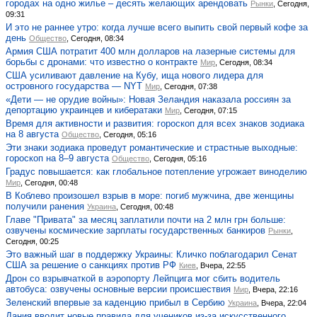
городах на одно жилье – десять желающих арендовать
Рынки
, Сегодня,
09:31
И это не раннее утро: когда лучше всего выпить свой первый кофе за
день
Общество
, Сегодня, 08:34
Армия США потратит 400 млн долларов на лазерные системы для
борьбы с дронами: что известно о контракте
Мир
, Сегодня, 08:34
США усиливают давление на Кубу, ища нового лидера для
островного государства — NYT
Мир
, Сегодня, 07:38
«Дети — не орудие войны»: Новая Зеландия наказала россиян за
депортацию украинцев и кибератаки
Мир
, Сегодня, 07:15
Время для активности и развития: гороскоп для всех знаков зодиака
на 8 августа
Общество
, Сегодня, 05:16
Эти знаки зодиака проведут романтические и страстные выходные:
гороскоп на 8–9 августа
Общество
, Сегодня, 05:16
Градус повышается: как глобальное потепление угрожает виноделию
Мир
, Сегодня, 00:48
В Коблево произошел взрыв в море: погиб мужчина, две женщины
получили ранения
Украина
, Сегодня, 00:48
Главе "Привата" за месяц заплатили почти на 2 млн грн больше:
озвучены космические зарплаты государственных банкиров
Рынки
,
Сегодня, 00:25
Это важный шаг в поддержку Украины: Кличко поблагодарил Сенат
США за решение о санкциях против РФ
Киев
, Вчера, 22:55
Дрон со взрывчаткой в аэропорту Лейпцига мог сбить водитель
автобуса: озвучены основные версии происшествия
Мир
, Вчера, 22:16
Зеленский впервые за каденцию прибыл в Сербию
Украина
, Вчера, 22:04
Дания вводит новые правила для учеников из-за искусственного