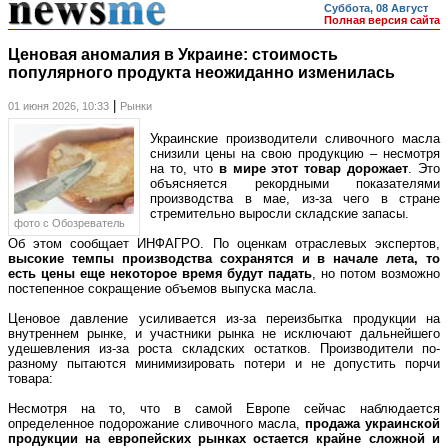
Суббота, 08 Август
Полная версия сайта
Ценовая аномалия в Украине: стоимость
популярного продукта неожиданно изменилась
|
01 июня 2026, 10:33
Рынки
Украинские производители сливочного масла
снизили цены на свою продукцию – несмотря
на то, что
в мире этот товар дорожает
. Это
объясняется рекордными показателями
производства в мае, из-за чего в стране
стремительно выросли складские запасы.
фото c Обозреватель
Об этом сообщает ИНФАГРО. По оценкам отраслевых экспертов,
высокие темпы производства сохранятся и в начале лета, то
есть цены еще некоторое время будут падать
, но потом возможно
постепенное сокращение объемов выпуска масла.
Ценовое давление усиливается из-за переизбытка продукции на
внутреннем рынке, и участники рынка не исключают дальнейшего
удешевления из-за роста складских остатков. Производители по-
разному пытаются минимизировать потери и не допустить порчи
товара:
Несмотря на то, что в самой Европе сейчас наблюдается
определенное подорожание сливочного масла,
продажа украинской
продукции на европейских рынках остается крайне сложной и