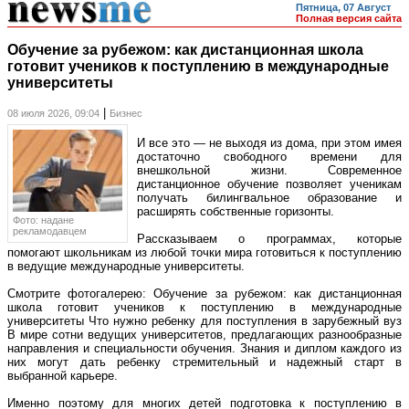
Пятница, 07 Август
Полная версия сайта
Обучение за рубежом: как дистанционная школа
готовит учеников к поступлению в международные
университеты
|
08 июля 2026, 09:04
Бизнес
И все это — не выходя из дома, при этом имея
достаточно свободного времени для
внешкольной жизни. Современное
дистанционное обучение позволяет ученикам
получать билингвальное образование и
расширять собственные горизонты.
Фото: надане
рекламодавцем
Рассказываем о программах, которые
помогают школьникам из любой точки мира готовиться к поступлению
в ведущие международные университеты.
Cмотрите фотогалерею: Обучение за рубежом: как дистанционная
школа готовит учеников к поступлению в международные
университеты Что нужно ребенку для поступления в зарубежный вуз
В мире сотни ведущих университетов, предлагающих разнообразные
направления и специальности обучения. Знания и диплом каждого из
них могут дать ребенку стремительный и надежный старт в
выбранной карьере.
Именно поэтому для многих детей подготовка к поступлению в