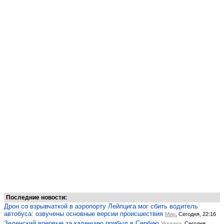
Последние новости:
Дрон со взрывчаткой в аэропорту Лейпцига мог сбить водитель
автобуса: озвучены основные версии происшествия
Мир
, Сегодня, 22:16
Зеленский впервые за каденцию прибыл в Сербию
Украина
, Сегодня,