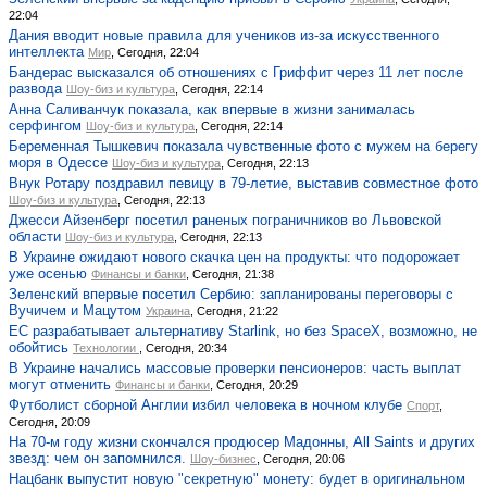
22:04
Дания вводит новые правила для учеников из-за искусственного
интеллекта
Мир
, Сегодня, 22:04
Бандерас высказался об отношениях с Гриффит через 11 лет после
развода
Шоу-биз и культура
, Сегодня, 22:14
Анна Саливанчук показала, как впервые в жизни занималась
серфингом
Шоу-биз и культура
, Сегодня, 22:14
Беременная Тышкевич показала чувственные фото с мужем на берегу
моря в Одессе
Шоу-биз и культура
, Сегодня, 22:13
Внук Ротару поздравил певицу в 79-летие, выставив совместное фото
Шоу-биз и культура
, Сегодня, 22:13
Джесси Айзенберг посетил раненых пограничников во Львовской
области
Шоу-биз и культура
, Сегодня, 22:13
В Украине ожидают нового скачка цен на продукты: что подорожает
уже осенью
Финансы и банки
, Сегодня, 21:38
Зеленский впервые посетил Сербию: запланированы переговоры с
Вучичем и Мацутом
Украина
, Сегодня, 21:22
ЕС разрабатывает альтернативу Starlink, но без SpaceX, возможно, не
обойтись
Технологии
, Сегодня, 20:34
В Украине начались массовые проверки пенсионеров: часть выплат
могут отменить
Финансы и банки
, Сегодня, 20:29
Футболист сборной Англии избил человека в ночном клубе
Спорт
,
Сегодня, 20:09
На 70-м году жизни скончался продюсер Мадонны, All Saints и других
звезд: чем он запомнился.
Шоу-бизнес
, Сегодня, 20:06
Нацбанк выпустит новую "секретную" монету: будет в оригинальном