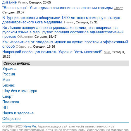
дизайне
Рынки
, Сегодня, 20:05
"Все кончено": Усик сделал заявление о завершении карьеры
Спорт
,
Сегодня, 19:57
В Турции археологи обнаружили 1800-летнюю мраморную статую
древнегреческого бога медицины.
Наука
, Сегодня, 19:31
Во Львове женщина спровоцировала конфликт, разговаривая на
русском языке в маршрутке: полиция составила административный
протоко
Общество
, Сегодня, 18:47
Как избавиться от плодовых мушек на кухне: простой и эффективный
способ
Общество
, Сегодня, 18:36
Навроцкий пообещал помогать Украине "бить москалей"
Мир
, Сегодня,
18:25
Список рубрик:
Украина
Россия
Мир
Бизнес
Шоу-биз и культура
Спорт
Политика
ЧП
Наука и здоровье
Общество
© 2009 - 2026
NewsMe
. Администрация сайта не несёт ответственности за
размещённую информацию, а так же ее достоверность. Использование материалов