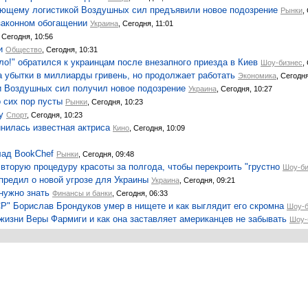
ующему логистикой Воздушных сил предъявили новое подозрение
Рынки
,
законном обогащении
Украина
, Сегодня, 11:01
, Сегодня, 10:56
и
Общество
, Сегодня, 10:31
ло!" обратился к украинцам после внезапного приезда в Киев
Шоу-бизнес
,
а убытки в миллиарды гривень, но продолжает работать
Экономика
, Сегодня
ки Воздушных сил получил новое подозрение
Украина
, Сегодня, 10:27
 сих пор пусты
Рынки
, Сегодня, 10:23
у
Спорт
, Сегодня, 10:23
нилась известная актриса
Кино
, Сегодня, 10:09
лад BookChef
Рынки
, Сегодня, 09:48
вторую процедуру красоты за полгода, чтобы перекроить "грустно
Шоу-би
предил о новой угрозе для Украины
Украина
, Сегодня, 09:21
нужно знать
Финансы и банки
, Сегодня, 06:33
Р" Борислав Брондуков умер в нищете и как выглядит его скромна
Шоу-б
жизни Веры Фармиги и как она заставляет американцев не забывать
Шоу-