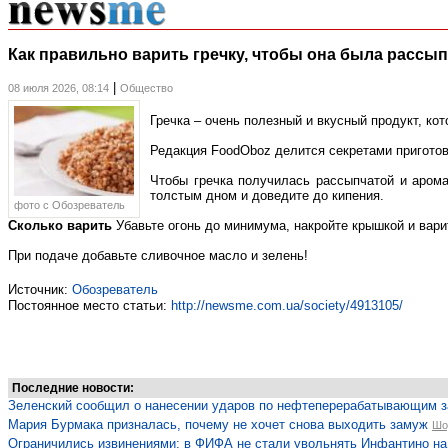
Как правильно варить гречку, чтобы она была рассы
|
08 июля 2026, 08:14
Общество
Гречка – очень полезный и вкусный продукт, ко
Редакция FoodOboz делится секретами пригото
Чтобы гречка получилась рассыпчатой и арома
толстым дном и доведите до кипения.
фото c Обозреватель
Сколько варить
Убавьте огонь до минимума, накройте крышкой и вари
При подаче добавьте сливочное масло и зелень!
Источник:
Обозреватель
Постоянное место статьи:
http://newsme.com.ua/society/4913105/
Последние новости:
Зеленский сообщил о нанесении ударов по нефтеперерабатывающим за
Мария Бурмака призналась, почему не хочет снова выходить замуж
Шо
Ограничились извинениями: в ФИФА не стали увольнять Инфантино на