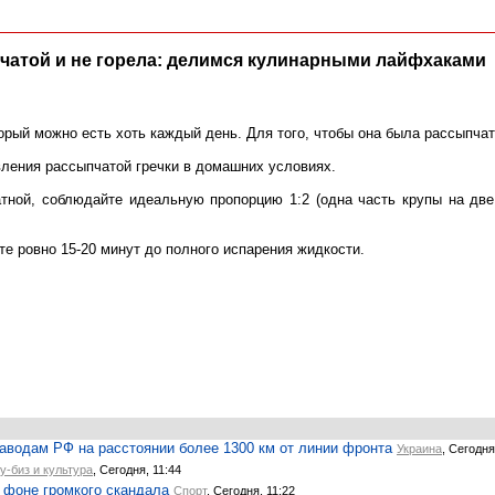
пчатой и не горела: делимся кулинарными лайфхаками
торый можно есть хоть каждый день. Для того, чтобы она была рассыпча
вления рассыпчатой гречки в домашних условиях.
тной, соблюдайте идеальную пропорцию 1:2 (одна часть крупы на две
те ровно 15-20 минут до полного испарения жидкости.
водам РФ на расстоянии более 1300 км от линии фронта
Украина
, Сегодня
у-биз и культура
, Сегодня, 11:44
 фоне громкого скандала
Спорт
, Сегодня, 11:22