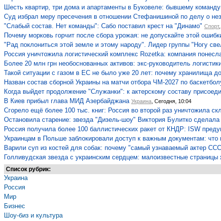
Шесть квартир, три дома и апартаменты в Буковеле: бывшему команд
Суд избрал меру пресечения в отношении Стефанишиной по делу о не
"Слабый состав. Нет команды": Сабо поставил крест на "Динамо"
Спорт
Почему морковь горчит после сбора урожая: не допускайте этой ошибк
"Рад поклониться этой земле и этому народу". Лидер группы "Ногу све
Россия уничтожила логистический комплекс Rozetka: компания понесл
Более 20 млн грн необоснованных активов: экс-руководитель логисти
Такой ситуации с газом в ЕС не было уже 20 лет: почему хранилища до
Назван состав сборной Украины на матчи отбора ЧМ-2027 по баскетбол
Когда выйдет продолжение "Служанки": к актерскому составу присоеди
В Киев прибыл глава МИД Азербайджана
Украина
, Сегодня, 10:04
Сгорело ещё более 100 тыс. книг: Россия во второй раз уничтожила ск
Остановила старение: звезда "Дизель-шоу" Виктория Булитко сделала 
Россия получила более 100 баллистических ракет от КНДР: ISW преду
Украинцам в Польше заблокировали доступ к важным документам: что 
Варили суп из костей для собак: почему "самый узнаваемый актер ССС
Голливудская звезда с украинским сердцем: малоизвестные страницы 
Список рубрик:
Украина
Россия
Мир
Бизнес
Шоу-биз и культура