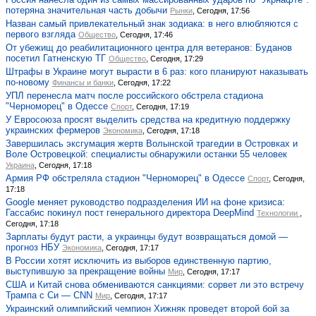
потеряна значительная часть добычи
Рынки
, Сегодня, 17:56
Назван самый привлекательный знак зодиака: в него влюбляются с
первого взгляда
Общество
, Сегодня, 17:46
От убежищ до реабилитационного центра для ветеранов: Буданов
посетил Гатненскую ТГ
Общество
, Сегодня, 17:29
Штрафы в Украине могут вырасти в 6 раз: кого планируют наказывать
по-новому
Финансы и банки
, Сегодня, 17:22
УПЛ перенесла матч после российского обстрела стадиона
"Черноморец" в Одессе
Спорт
, Сегодня, 17:19
У Евросоюза просят выделить средства на кредитную поддержку
украинских фермеров
Экономика
, Сегодня, 17:18
Завершилась эксгумация жертв Волынской трагедии в Островках и
Воле Островецкой: специалисты обнаружили останки 55 человек
Украина
, Сегодня, 17:18
Армия РФ обстреляла стадион "Черноморец" в Одессе
Спорт
, Сегодня,
17:18
Google меняет руководство подразделения ИИ на фоне кризиса:
Гассабис покинул пост генерального директора DeepMind
Технологии
,
Сегодня, 17:18
Зарплаты будут расти, а украинцы будут возвращаться домой —
прогноз НБУ
Экономика
, Сегодня, 17:17
В России хотят исключить из выборов единственную партию,
выступившую за прекращение войны
Мир
, Сегодня, 17:17
США и Китай снова обмениваются санкциями: сорвет ли это встречу
Трампа с Си — CNN
Мир
, Сегодня, 17:17
Украинский олимпийский чемпион Хижняк проведет второй бой за