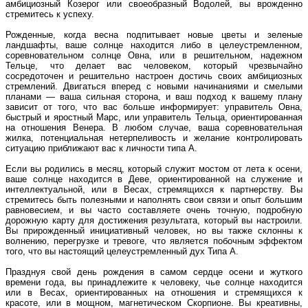
амбициозный Козерог или своеобразный Водолей, вы врожденно
стремитесь к успеху.
Рожденные, когда весна подпитывает новые цветы и зеленые
ландшафты, ваше солнце находится либо в целеустремленном,
соревновательном солнце Овна, или в решительном, надежном
Тельце, что делает вас человеком, который чрезвычайно
сосредоточен и решительно настроен достичь своих амбициозных
стремлений. Двигаться вперед с новыми начинаниями и смелыми
планами — ваша сильная сторона, и ваш подход к вашему плану
зависит от того, что вас больше информирует: управитель Овна,
быстрый и яростный Марс, или управитель Тельца, ориентированная
на отношения Венера. В любом случае, ваша соревновательная
жилка, потенциальная нетерпеливость и желание контролировать
ситуацию приближают вас к личности типа А.
Если вы родились в месяц, который служит мостом от лета к осени,
ваше солнце находится в Деве, ориентированной на служение и
интеллектуальной, или в Весах, стремящихся к партнерству. Вы
стремитесь быть полезными и наполнять свои связи и опыт большим
равновесием, и вы часто составляете очень точную, подробную
дорожную карту для достижения результата, который вы настроили.
Вы прирожденный инициативный человек, но вы также склонны к
волнению, перегрузке и тревоге, что является побочным эффектом
того, что вы настоящий целеустремленный дух Типа А.
Празднуя свой день рождения в самом сердце осени и жуткого
времени года, вы принадлежите к человеку, чье солнце находится
или в Весах, ориентированных на отношения и стремящихся к
красоте, или в мощном, магнетическом Скорпионе. Вы креативны,