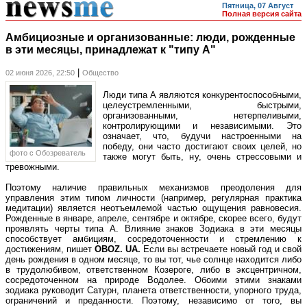
Пятница, 07 Август
Полная версия сайта
Амбициозные и организованные: люди, рожденные
в эти месяцы, принадлежат к "типу А"
|
02 июня 2026, 22:50
Общество
Люди типа А являются конкурентоспособными,
целеустремленными, быстрыми,
организованными, нетерпеливыми,
контролирующими и независимыми. Это
означает, что, будучи настроенными на
победу, они часто достигают своих целей, но
фото c Обозреватель
также могут быть, ну, очень стрессовыми и
тревожными.
Поэтому наличие правильных механизмов преодоления для
управления этим типом личности (например, регулярная практика
медитации) является неотъемлемой частью ощущения равновесия.
Рожденные в январе, апреле, сентябре и октябре, скорее всего, будут
проявлять черты типа А. Влияние знаков Зодиака в эти месяцы
способствует амбициям, сосредоточенности и стремлению к
достижениям, пишет
OBOZ
.
UA
.
Если вы встречаете новый год и свой
день рождения в одном месяце, то вы тот, чье солнце находится либо
в трудолюбивом, ответственном Козероге, либо в эксцентричном,
сосредоточенном на природе Водолее. Обоими этими знаками
зодиака руководит Сатурн, планета ответственности, упорного труда,
ограничений и преданности. Поэтому, независимо от того, вы