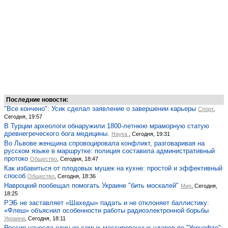
Последние новости:
"Все кончено": Усик сделал заявление о завершении карьеры
Спорт
,
Сегодня, 19:57
В Турции археологи обнаружили 1800-летнюю мраморную статую
древнегреческого бога медицины.
Наука
, Сегодня, 19:31
Во Львове женщина спровоцировала конфликт, разговаривая на
русском языке в маршрутке: полиция составила административный
протоко
Общество
, Сегодня, 18:47
Как избавиться от плодовых мушек на кухне: простой и эффективный
способ
Общество
, Сегодня, 18:36
Навроцкий пообещал помогать Украине "бить москалей"
Мир
, Сегодня,
18:25
РЭБ не заставляет «Шахеды» падать и не отклоняет баллистику:
«Флеш» объяснил особенности работы радиоэлектронной борьбы
Украина
, Сегодня, 18:11
Россия нанесла один из самых массированных ударов по "Укрнафте":