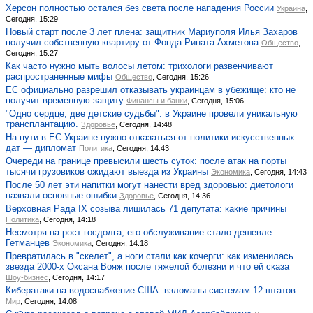
Херсон полностью остался без света после нападения России
Украина
,
Сегодня, 15:29
Новый старт после 3 лет плена: защитник Мариуполя Илья Захаров
получил собственную квартиру от Фонда Рината Ахметова
Общество
,
Сегодня, 15:27
Как часто нужно мыть волосы летом: трихологи развенчивают
распространенные мифы
Общество
, Сегодня, 15:26
ЕС официально разрешил отказывать украинцам в убежище: кто не
получит временную защиту
Финансы и банки
, Сегодня, 15:06
"Одно сердце, две детские судьбы": в Украине провели уникальную
трансплантацию.
Здоровье
, Сегодня, 14:48
На пути в ЕС Украине нужно отказаться от политики искусственных
дат — дипломат
Политика
, Сегодня, 14:43
Очереди на границе превысили шесть суток: после атак на порты
тысячи грузовиков ожидают выезда из Украины
Экономика
, Сегодня, 14:43
После 50 лет эти напитки могут нанести вред здоровью: диетологи
назвали основные ошибки
Здоровье
, Сегодня, 14:36
Верховная Рада IX созыва лишилась 71 депутата: какие причины
Политика
, Сегодня, 14:18
Несмотря на рост госдолга, его обслуживание стало дешевле —
Гетманцев
Экономика
, Сегодня, 14:18
Превратилась в "скелет", а ноги стали как кочерги: как изменилась
звезда 2000-х Оксана Вояж после тяжелой болезни и что ей сказа
Шоу-бизнес
, Сегодня, 14:17
Кибератаки на водоснабжение США: взломаны системам 12 штатов
Мир
, Сегодня, 14:08