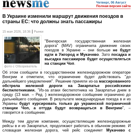
Четверг, 06 Август
Полная версия сайта
В Украине изменили маршрут движения поездов в
страны ЕС: что должны знать пассажиры
|
15 мая 2026, 18:36
Рынки
"Венгерская государственная железная
дорога" (MAV) ограничила движение своих
поездов в Украине – они больше
не будут
идти в Ужгород и Мукачево
. Зато
посадка и
высадка пассажиров будет осуществляться
на станции Чоп
.
фото c Обозреватель
Об этом сообщили в государственном железнодорожном операторе
Венгрии и отметили, что ограничение будет действовать "до
дальнейшего уведомления". Решение приняли из-за
массированного
обстрела железной дороги на Закарпатье российскими
беспилотниками.
"Из-за атаки беспилотника на Закарпатье днем в
среду (13 мая. – Ред. ) железнодорожное сообщение ограничено до
дальнейшего сообщения. В результате международные поезда в и из
Украины
будут курсировать только до украинской пограничной
станции Чоп, а оттуда будут возвращаться в Венгрию
", –
говорится в сообщении.
Между тем другие компании, осуществляющие железнодорожные
рейсы в и из Закарпатья, продолжают работать в обычном режиме. И
словацкая железная дорога, чей рейс соединяет
Мукачево с