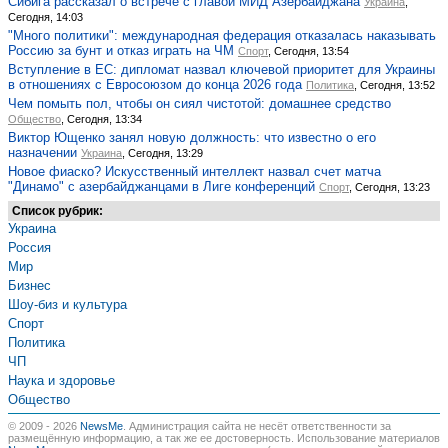
Сибига рассказал о встрече с главой МИД Азербайджана
Украина
,
Сегодня, 14:03
"Много политики": международная федерация отказалась наказывать
Россию за бунт и отказ играть на ЧМ
Спорт
, Сегодня, 13:54
Вступление в ЕС: дипломат назвал ключевой приоритет для Украины
в отношениях с Евросоюзом до конца 2026 года
Политика
, Сегодня, 13:52
Чем помыть пол, чтобы он сиял чистотой: домашнее средство
Общество
, Сегодня, 13:34
Виктор Ющенко занял новую должность: что известно о его
назначении
Украина
, Сегодня, 13:29
Новое фиаско? Искусственный интеллект назвал счет матча
"Динамо" с азербайджанцами в Лиге конференций
Спорт
, Сегодня, 13:23
Список рубрик:
Украина
Россия
Мир
Бизнес
Шоу-биз и культура
Спорт
Политика
ЧП
Наука и здоровье
Общество
© 2009 - 2026
NewsMe
. Администрация сайта не несёт ответственности за
размещённую информацию, а так же ее достоверность. Использование материалов