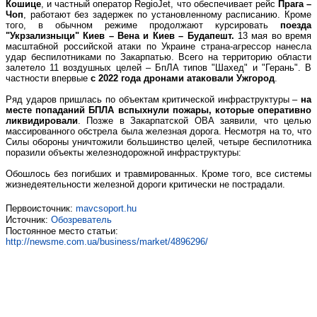
Кошице
, и частный оператор RegioJet, что обеспечивает рейс
Прага –
Чоп
, работают без задержек по установленному расписанию. Кроме
того, в обычном режиме продолжают курсировать
поезда
"Укрзализныци" Киев – Вена и Киев – Будапешт.
13 мая во время
масштабной российской атаки по Украине страна-агрессор нанесла
удар беспилотниками по Закарпатью. Всего на территорию области
залетело 11 воздушных целей – БпЛА типов "Шахед" и "Герань". В
частности впервые
с 2022 года дронами атаковали Ужгород
.
Ряд ударов пришлась по объектам критической инфраструктуры –
на
месте попаданий БПЛА вспыхнули пожары, которые оперативно
ликвидировали
. Позже в Закарпатской ОВА заявили, что целью
массированного обстрела была железная дорога. Несмотря на то, что
Силы обороны уничтожили большинство целей, четыре беспилотника
поразили объекты железнодорожной инфраструктуры:
Обошлось без погибших и травмированных. Кроме того, все системы
жизнедеятельности железной дороги критически не пострадали.
Первоисточник:
mavcsoport.hu
Источник:
Обозреватель
Постоянное место статьи:
http://newsme.com.ua/business/market/4896296/