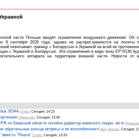
 Украиной
очной части Польши вводят ограничения воздушного движения. Об э
о 9 сентября 2026 года, однако не распространяются на полеты п
ний охватывает границу с Беларусью и Украиной на всей ее протяженн
ащих с Украиной и Беларусью. Эти ограничения в виде зоны EP R130 бу
етательного аппарата на территории военной части. Новости от в
убок УЕФА
Спорт
, Сегодня, 14:23
гортензии
Общество
, Сегодня, 13:40
РФ по Киевской области погибли директор киевского лицея, её м
Происше
ые обручальные кольца актрисы и ее возлюбленного
Шоу-бизнес
, Сегодня, 1
 вместо "Реала"
Спорт
, Сегодня, 13:33