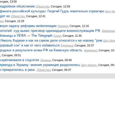
егодня, 13:00
подробное объяснение
Общество
, Сегодня, 12:59
фаната российской культуры: Георгий Гудзь язвительно отреагиро
Шоу-би
дят их
Общество
, Сегодня, 12:41
орт
, Сегодня, 12:29
лавную задачу реформы мобилизации
Украина
, Сегодня, 12:16
жителей: суд вынес приговор одиннадцати военнослужащим РФ.
Криминал
бовницы в УЕФА — The Telegraph
Спорт
, Сегодня, 11:30
 Николь Кидман и как на самом деле относится к ее новому "ром
Шоу-биз
оровый сон" и как от него избавиться
Здоровье
, Сегодня, 10:37
о родных в результате атаки РФ на Киевскую область.
Криминал
, Сегодня, 10
т
, Сегодня, 09:51
скритиковали в соцсетях
Украина
, Сегодня, 09:49
приезда в Украину: мнения украинцев разделились
Шоу-бизнес
, Сегодня, 09:
 превратились в реки.
Общество
, Сегодня, 09:37