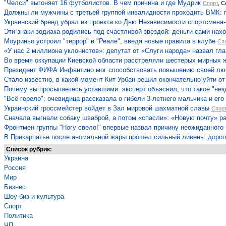
"Челси" выгоняет 16 футболистов. В чем причина и где Мудрик
Спорт
, С
Должны ли мужчины с третьей группой инвалидности проходить ВМК: 
Украинский бренд убрал из проекта ко Дню Независимости спортсмена-
Эти знаки зодиака родились под счастливой звездой: деньги сами нахо
Моуриньо устроил "террор" в "Реале", введя новые правила в клубе
Сп
«У нас 2 миллиона уклонистов»: депутат от «Слуги народа» назвал г
Во время оккупации Киевской области расстреляли шестерых мирных 
Президент ФИФА Инфантино мог способствовать повышению своей лю
Стало известно, в какой момент Кит Урбан решил окончательно уйти от
Почему вы просыпаетесь уставшими: эксперт объяснил, что такое "незд
"Всё горело": очевидица рассказала о гибели 3-летнего мальчика и ег
Украинский гроссмейстер войдет в Зал мировой шахматной славы
Спор
Сначала выгнали собаку шваброй, а потом «спасли»: «Новую почту» ра
Фронтмен группы "Ногу свело!" впервые назвал причину неожиданного 
В Прикарпатье после аномальной жары прошел сильный ливень: дороги
Список рубрик:
Украина
Россия
Мир
Бизнес
Шоу-биз и культура
Спорт
Политика
ЧП