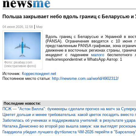
Польша закрывает небо вдоль границ с Беларусью и
|
04 июня 2026, 11:58
Мир
Вдоль границ с Беларусью и Украиной в вост
(PANSA). Ограничения вводятся с 10 июня п
представленным PANSA графикам, зона ограниче
движение в восточных регионах страны, гранич
инцидент с падением
малого
беспилотного л
me/korrespondentnet и WhatsApp Автор: 1
Фото: pixabay.com
(ілюстративне фото)
Источник:
Корреспондент.net
Постоянное место статьи:
http://newsme.com.ua/world/4902312/
Последние новости:
ПСЖ — "Астон Вилла": букмекеры сделали прогноз на матч за Суперк
Цветет дольше и менее требовательна: какой цветок посадить вместо 
Заботилась об учениках и поддерживала учителей: в результате удара 
Наталка Денисенко во второй раз вышла замуж: как выглядят роскошн
Гвардиола убедил лучшего футболиста ЧМ-2026 перейти в "Барселону"