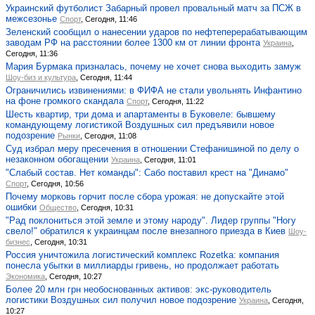
Украинский футболист Забарный провел провальный матч за ПСЖ в
межсезонье
Спорт
, Сегодня, 11:46
Зеленский сообщил о нанесении ударов по нефтеперерабатывающим
заводам РФ на расстоянии более 1300 км от линии фронта
Украина
,
Сегодня, 11:36
Мария Бурмака призналась, почему не хочет снова выходить замуж
Шоу-биз и культура
, Сегодня, 11:44
Ограничились извинениями: в ФИФА не стали увольнять Инфантино
на фоне громкого скандала
Спорт
, Сегодня, 11:22
Шесть квартир, три дома и апартаменты в Буковеле: бывшему
командующему логистикой Воздушных сил предъявили новое
подозрение
Рынки
, Сегодня, 11:08
Суд избрал меру пресечения в отношении Стефанишиной по делу о
незаконном обогащении
Украина
, Сегодня, 11:01
"Слабый состав. Нет команды": Сабо поставил крест на "Динамо"
Спорт
, Сегодня, 10:56
Почему морковь горчит после сбора урожая: не допускайте этой
ошибки
Общество
, Сегодня, 10:31
"Рад поклониться этой земле и этому народу". Лидер группы "Ногу
свело!" обратился к украинцам после внезапного приезда в Киев
Шоу-
бизнес
, Сегодня, 10:31
Россия уничтожила логистический комплекс Rozetka: компания
понесла убытки в миллиарды гривень, но продолжает работать
Экономика
, Сегодня, 10:27
Более 20 млн грн необоснованных активов: экс-руководитель
логистики Воздушных сил получил новое подозрение
Украина
, Сегодня,
10:27