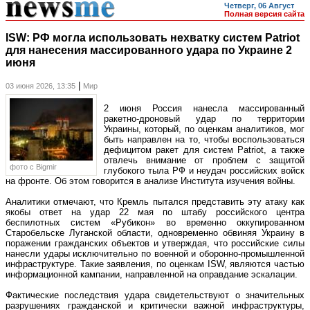
Четверг, 06 Август
Полная версия сайта
ISW: РФ могла использовать нехватку систем Patriot
для нанесения массированного удара по Украине 2
июня
|
03 июня 2026, 13:35
Мир
2 июня Россия нанесла массированный
ракетно-дроновый удар по территории
Украины, который, по оценкам аналитиков, мог
быть направлен на то, чтобы воспользоваться
дефицитом ракет для систем Patriot, а также
отвлечь внимание от проблем с защитой
фото c Bigmir
глубокого тыла РФ и неудач российских войск
на фронте. Об этом говорится в анализе Института изучения войны.
Аналитики отмечают, что Кремль пытался представить эту атаку как
якобы ответ на удар 22 мая по штабу российского центра
беспилотных систем «Рубикон» во временно оккупированном
Старобельске Луганской области, одновременно обвиняя Украину в
поражении гражданских объектов и утверждая, что российские силы
нанесли удары исключительно по военной и оборонно-промышленной
инфраструктуре. Такие заявления, по оценкам ISW, являются частью
информационной кампании, направленной на оправдание эскалации.
Фактические последствия удара свидетельствуют о значительных
разрушениях гражданской и критически важной инфраструктуры,