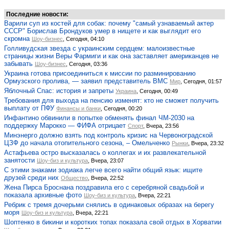
Последние новости:
Варили суп из костей для собак: почему "самый узнаваемый актер
СССР" Борислав Брондуков умер в нищете и как выглядит его
скромна
Шоу-бизнес
, Сегодня, 04:10
Голливудская звезда с украинским сердцем: малоизвестные
страницы жизни Веры Фармиги и как она заставляет американцев не
забывать
Шоу-бизнес
, Сегодня, 03:36
Украина готова присоединиться к миссии по разминированию
Ормузского пролива, — заявил представитель ВМС
Мир
, Сегодня, 01:57
Яблочный Спас: история и запреты
Украина
, Сегодня, 00:49
Требования для выхода на пенсию изменят: кто не сможет получить
выплату от ПФУ
Финансы и банки
, Сегодня, 00:20
Инфантино обвинили в попытке обменять финал ЧМ-2030 на
поддержку Марокко — ФИФА отрицает
Спорт
, Вчера, 23:56
Минэнерго должно взять под контроль кризис на Червоноградской
ЦЗФ до начала отопительного сезона, – Омельченко
Рынки
, Вчера, 23:32
Астафьева остро высказалась о коллегах и их развлекательной
занятости
Шоу-биз и культура
, Вчера, 23:07
С этими знаками зодиака легче всего найти общий язык: ищите
друзей среди них
Общество
, Вчера, 22:52
Жена Пирса Броснана поздравила его с серебряной свадьбой и
показала архивные фото
Шоу-биз и культура
, Вчера, 22:21
Ребрик с тремя дочерьми снялись в одинаковых образах на берегу
моря
Шоу-биз и культура
, Вчера, 22:21
Шоптенко в бикини и коротких топах показала свой отдых в Хорватии