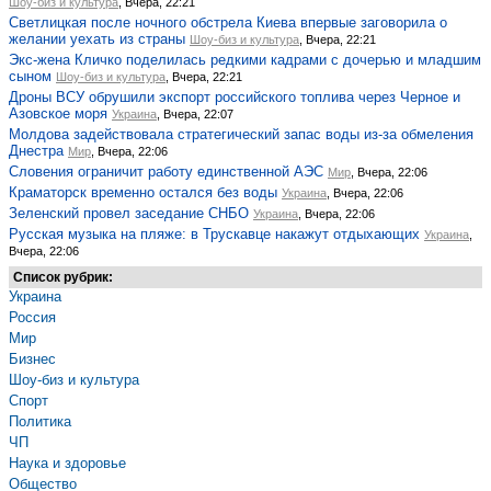
Шоу-биз и культура
, Вчера, 22:21
Светлицкая после ночного обстрела Киева впервые заговорила о
желании уехать из страны
Шоу-биз и культура
, Вчера, 22:21
Экс-жена Кличко поделилась редкими кадрами с дочерью и младшим
сыном
Шоу-биз и культура
, Вчера, 22:21
Дроны ВСУ обрушили экспорт российского топлива через Черное и
Азовское моря
Украина
, Вчера, 22:07
Молдова задействовала стратегический запас воды из-за обмеления
Днестра
Мир
, Вчера, 22:06
Словения ограничит работу единственной АЭС
Мир
, Вчера, 22:06
Краматорск временно остался без воды
Украина
, Вчера, 22:06
Зеленский провел заседание СНБО
Украина
, Вчера, 22:06
Русская музыка на пляже: в Трускавце накажут отдыхающих
Украина
,
Вчера, 22:06
Список рубрик:
Украина
Россия
Мир
Бизнес
Шоу-биз и культура
Спорт
Политика
ЧП
Наука и здоровье
Общество