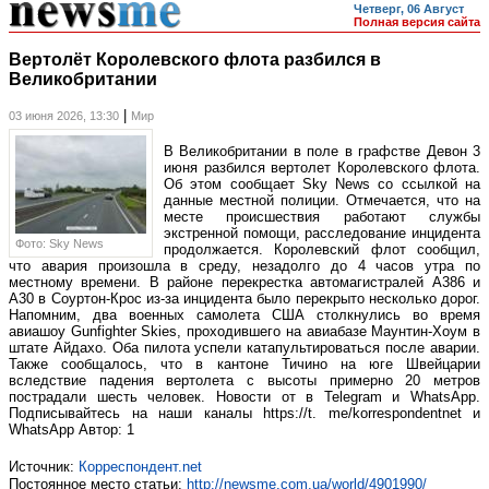
Четверг, 06 Август
Полная версия сайта
Вертолёт Королевского флота разбился в
Великобритании
|
03 июня 2026, 13:30
Мир
В Великобритании в поле в графстве Девон 3
июня разбился вертолет Королевского флота.
Об этом сообщает Sky News со ссылкой на
данные местной полиции. Отмечается, что на
месте происшествия работают службы
экстренной помощи, расследование инцидента
Фото: Sky News
продолжается. Королевский флот сообщил,
что авария произошла в среду, незадолго до 4 часов утра по
местному времени. В районе перекрестка автомагистралей A386 и
A30 в Соуртон-Крос из-за инцидента было перекрыто несколько дорог.
Напомним, два военных самолета США столкнулись во время
авиашоу Gunfighter Skies, проходившего на авиабазе Маунтин-Хоум в
штате Айдахо. Оба пилота успели катапультироваться после аварии.
Также сообщалось, что в кантоне Тичино на юге Швейцарии
вследствие падения вертолета с высоты примерно 20 метров
пострадали шесть человек. Новости от в Telegram и WhatsApp.
Подписывайтесь на наши каналы https://t. me/korrespondentnet и
WhatsApp Автор: 1
Источник:
Корреспондент.net
Постоянное место статьи:
http://newsme.com.ua/world/4901990/