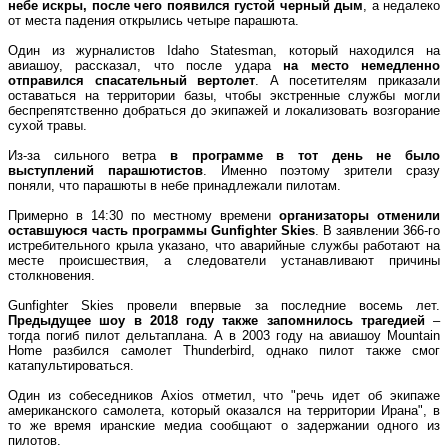
небе искры, после чего появился густой черный дым
, а недалеко
от места падения открылись четыре парашюта.
Один из журналистов Idaho Statesman, который находился на
авиашоу, рассказал, что после удара
на место немедленно
отправился спасательный вертолет
. А посетителям приказали
оставаться на территории базы, чтобы экстренные службы могли
беспрепятственно добраться до экипажей и локализовать возгорание
сухой травы.
Из-за сильного ветра
в программе в тот день не было
выступлений парашютистов
. Именно поэтому зрители сразу
поняли, что парашюты в небе принадлежали пилотам.
Примерно в 14:30 по местному времени
организаторы отменили
оставшуюся часть программы Gunfighter Skies
. В заявлении 366-го
истребительного крыла указано, что аварийные службы работают на
месте происшествия, а следователи устанавливают причины
столкновения.
Gunfighter Skies провели впервые за последние восемь лет.
Предыдущее шоу в 2018 году также запомнилось трагедией
–
тогда погиб пилот дельтаплана. А в 2003 году на авиашоу Mountain
Home разбился самолет Thunderbird, однако пилот также смог
катапультироваться.
Один из собеседников Axios отметил, что "речь идет об экипаже
американского самолета, который оказался на территории Ирана", в
то же время иранские медиа сообщают о задержании одного из
пилотов.