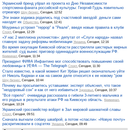
Украинский бренд убрал из проекта ко Дню Независимости
спортсмена-фаната российской культуры: Георгий Гудзь язвительно
отреагиро
Шоу-бизнес
, Сегодня, 12:52
Эти знаки зодиака родились под счастливой звездой: деньги сами
находят их
Общество
, Сегодня, 12:41
Моуриньо устроил "террор" в "Реале", введя новые правила в клубе
Спорт
, Сегодня, 12:29
«У нас 2 миллиона уклонистов»: депутат от «Слуги народа» назвал
главную задачу реформы мобилизации
Украина
, Сегодня, 12:16
Во время оккупации Киевской области расстреляли шестерых мирных
жителей: суд вынес приговор одиннадцати военнослужащим РФ.
Криминал
, Сегодня, 11:34
Президент ФИФА Инфантино мог способствовать повышению своей
любовницы в УЕФА — The Telegraph
Спорт
, Сегодня, 11:30
Стало известно, в какой момент Кит Урбан решил окончательно уйти
от Николь Кидман и как на самом деле относится к ее новому "ром
Шоу-бизнес
, Сегодня, 10:44
Почему вы просыпаетесь уставшими: эксперт объяснил, что такое
"нездоровый сон" и как от него избавиться
Здоровье
, Сегодня, 10:37
"Всё горело": очевидица рассказала о гибели 3-летнего мальчика и
его родных в результате атаки РФ на Киевскую область.
Криминал
,
Сегодня, 10:24
Украинский гроссмейстер войдет в Зал мировой шахматной славы
Спорт
, Сегодня, 09:51
Сначала выгнали собаку шваброй, а потом «спасли»: «Новую почту»
раскритиковали в соцсетях
Украина
, Сегодня, 09:49