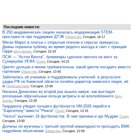
Последние новости:
В 250 академических лицеях началась модернизация STEM-
пространств при поддержке ДТЭК
Общество
, Сегодня, 16:17
Меган Маркл в платье с открытым плечом и серьгах принцессы
Дианы поразила публику во время редкого выхода в свет с принцем
Гарри
Шоу-бизнес
, Сегодня, 15:19
ПСЖ — "Астон Вилла": букмекеры сделали прогноз на матч за
Суперкубок УЕФА
Спорт
, Сегодня, 14:23
Цветет дольше и менее требовательна: какой цветок посадить вместо
гортензии
Общество
, Сегодня, 13:40
Заботилась об учениках и поддерживала учителей: в результате
удара РФ по Киевской области погибли директор киевского лицея, её
м
Происшествия
, Сегодня, 13:40
Наталка Денисенко во второй раз вышла замуж: как выглядят
роскошные обручальные кольца актрисы и ее возлюбленного
Шоу-
бизнес
, Сегодня, 13:39
Гвардиола убедил лучшего футболиста ЧМ-2026 перейти в
"Барселону" вместо "Реала"
Спорт
, Сегодня, 13:33
"Челси" выгоняет 16 футболистов. В чем причина и где Мудрик
Спорт
,
Сегодня, 13:00
Должны ли мужчины с третьей группой инвалидности проходить ВМК:
подробное объяснение
Общество
, Сегодня, 12:59