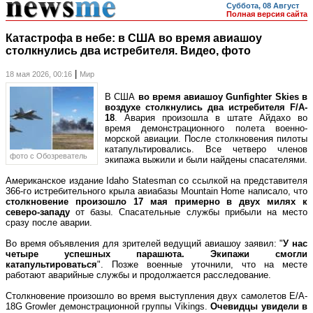
Суббота, 08 Август
Полная версия сайта
Катастрофа в небе: в США во время авиашоу
столкнулись два истребителя. Видео, фото
|
18 мая 2026, 00:16
Мир
В США
во время авиашоу Gunfighter Skies в
воздухе столкнулись два истребителя F/A-
18
. Авария произошла в штате Айдахо во
время демонстрационного полета военно-
морской авиации. После столкновения пилоты
катапультировались. Все четверо членов
фото c Обозреватель
экипажа выжили и были найдены спасателями.
Американское издание Idaho Statesman со ссылкой на представителя
366-го истребительного крыла авиабазы Mountain Home написало, что
столкновение произошло 17 мая примерно в двух милях к
северо-западу
от базы. Спасательные службы прибыли на место
сразу после аварии.
Во время объявления для зрителей ведущий авиашоу заявил: "
У нас
четыре успешных парашюта. Экипажи смогли
катапультироваться
". Позже военные уточнили, что на месте
работают аварийные службы и продолжается расследование.
Столкновение произошло во время выступления двух самолетов E/A-
18G Growler демонстрационной группы Vikings.
Очевидцы увидели в