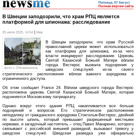
Пятница, 07 Август
Полная версия сайта
В Швеции заподозрили, что храм РПЦ является
платформой для шпионажа: расследование
|
05 июля 2025, 14:54
Мир
В Швеции заподозрили, что храм Русской
православной церкви может использоваться
как платформа для шпионажа, из-за чего
власти инициируют расследование. Церковь
Святой Казанской Божьей Матери вблизи
города Вестерос вызвала подозрения у
фото c Обозреватель
шведских спецслужб из-за своего
стратегического расположения вблизи важного аэродрома и
ограниченного доступа.
Об этом сообщает France 24. Вблизи шведского города Вестерос
расположена церковь Святой Казанской Божьей Матери, которая
подчиняется Московскому патриархату.
Однако вокруг этого здания РПЦ накапливается все больше
подозрений и вопросов. Его стратегическое расположение
неподалеку от гражданского аэродрома Стокгольм-Вестерос, двойной
по высоте шпиль, который превышает разрешенный местными
нормами, и загадочный настоятель – отец Павел Макаренко, которого
связывают с российской внешней разведкой, вызывают тревогу у
шведских спецслужб. Шведская разведка уже официально