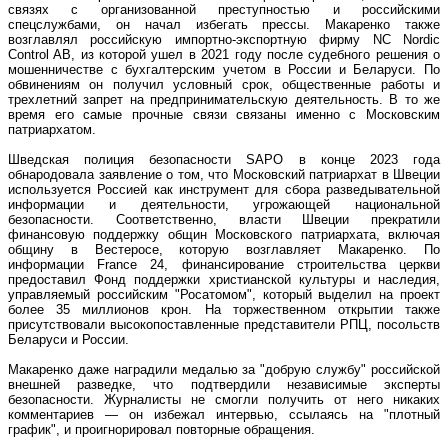
связях с организованной преступностью и российскими
спецслужбами, он начал избегать прессы. Макаренко также
возглавлял российскую импортно-экспортную фирму NC Nordic
Control AB, из которой ушел в 2021 году после судебного решения о
мошенничестве с бухгалтерским учетом в России и Беларуси. По
обвинениям он получил условный срок, общественные работы и
трехлетний запрет на предпринимательскую деятельность. В то же
время его самые прочные связи связаны именно с Московским
патриархатом.
Шведская полиция безопасности SAPO в конце 2023 года
обнародовала заявление о том, что Московский патриархат в Швеции
используется Россией как инструмент для сбора разведывательной
информации и деятельности, угрожающей национальной
безопасности. Соответственно, власти Швеции прекратили
финансовую поддержку общин Московского патриархата, включая
общину в Вестеросе, которую возглавляет Макаренко. По
информации France 24, финансирование строительства церкви
предоставил Фонд поддержки христианской культуры и наследия,
управляемый российским "Росатомом", который выделил на проект
более 35 миллионов крон. На торжественном открытии также
присутствовали высокопоставленные представители РПЦ, посольств
Беларуси и России.
Макаренко даже наградили медалью за "добрую службу" российской
внешней разведке, что подтвердили независимые эксперты
безопасности. Журналисты не смогли получить от него никаких
комментариев — он избежал интервью, ссылаясь на "плотный
график", и проигнорировал повторные обращения.