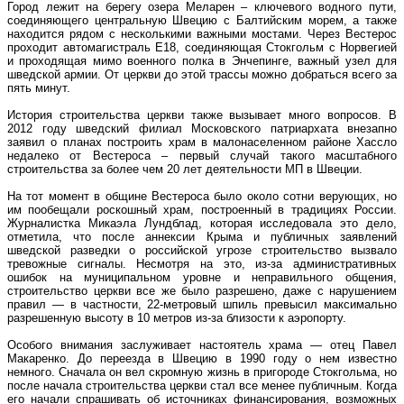
Город лежит на берегу озера Меларен – ключевого водного пути,
соединяющего центральную Швецию с Балтийским морем, а также
находится рядом с несколькими важными мостами. Через Вестерос
проходит автомагистраль E18, соединяющая Стокгольм с Норвегией
и проходящая мимо военного полка в Энчепинге, важный узел для
шведской армии. От церкви до этой трассы можно добраться всего за
пять минут.
История строительства церкви также вызывает много вопросов. В
2012 году шведский филиал Московского патриархата внезапно
заявил о планах построить храм в малонаселенном районе Хассло
недалеко от Вестероса – первый случай такого масштабного
строительства за более чем 20 лет деятельности МП в Швеции.
На тот момент в общине Вестероса было около сотни верующих, но
им пообещали роскошный храм, построенный в традициях России.
Журналистка Микаэла Лундблад, которая исследовала это дело,
отметила, что после аннексии Крыма и публичных заявлений
шведской разведки о российской угрозе строительство вызвало
тревожные сигналы. Несмотря на это, из-за административных
ошибок на муниципальном уровне и неправильного общения,
строительство церкви все же было разрешено, даже с нарушением
правил — в частности, 22-метровый шпиль превысил максимально
разрешенную высоту в 10 метров из-за близости к аэропорту.
Особого внимания заслуживает настоятель храма — отец Павел
Макаренко. До переезда в Швецию в 1990 году о нем известно
немного. Сначала он вел скромную жизнь в пригороде Стокгольма, но
после начала строительства церкви стал все менее публичным. Когда
его начали спрашивать об источниках финансирования, возможных