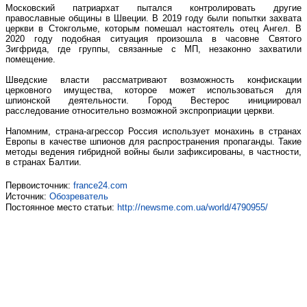
Московский патриархат пытался контролировать другие
православные общины в Швеции. В 2019 году были попытки захвата
церкви в Стокгольме, которым помешал настоятель отец Ангел. В
2020 году подобная ситуация произошла в часовне Святого
Зигфрида, где группы, связанные с МП, незаконно захватили
помещение.
Шведские власти рассматривают возможность конфискации
церковного имущества, которое может использоваться для
шпионской деятельности. Город Вестерос инициировал
расследование относительно возможной экспроприации церкви.
Напомним, страна-агрессор Россия использует монахинь в странах
Европы в качестве шпионов для распространения пропаганды. Такие
методы ведения гибридной войны были зафиксированы, в частности,
в странах Балтии.
Первоисточник:
france24.com
Источник:
Обозреватель
Постоянное место статьи:
http://newsme.com.ua/world/4790955/