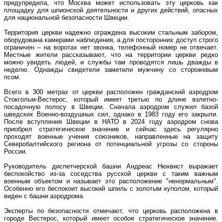
предупредила, что Москва может использовать эту церковь как
площадку для шпионской деятельности и других действий, опасных
для национальной безопасности Швеции.
Территория церкви надежно ограждена высоким стальным забором,
оборудована камерами наблюдения, а для посторонних доступ строго
ограничен – на воротах нет звонка, телефонный номер не отвечает.
Местные жители рассказывают, что на территории церкви редко
можно увидеть людей, и службы там проводятся лишь дважды в
неделю. Однажды свидетели заметили мужчину со сторожевым
псом.
Всего в 300 метрах от церкви расположен гражданский аэродром
Стокгольм-Вестерос, который имеет третью по длине взлетно-
посадочную полосу в Швеции. Сначала аэродром служил базой
шведских Военно-воздушных сил, однако в 1983 году его закрыли.
После вступления Швеции в НАТО в 2024 году аэродром снова
приобрел стратегическое значение и сейчас здесь регулярно
проходят военные учения союзников, направленные на защиту
Северобалтийского региона от потенциальной угрозы со стороны
России.
Руководитель диспетчерской башни Андреас Нюквист выражает
беспокойство из-за соседства русской церкви с таким важным
военным объектом и называет это расположение "ненормальным".
Особенно его беспокоит высокий шпиль с золотым куполом, который
виден с башни аэродрома.
Эксперты по безопасности отмечают, что церковь расположена в
городе Вестерос, который имеет особое стратегическое значение.