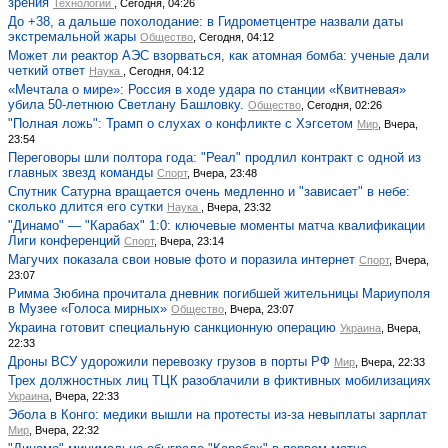
зрения
Технологии
, Сегодня, 04:26
До +38, а дальше похолодание: в Гидрометцентре назвали даты
экстремальной жары
Общество
, Сегодня, 04:12
Может ли реактор АЭС взорваться, как атомная бомба: ученые дали
четкий ответ
Наука
, Сегодня, 04:12
«Мечтала о мире»: Россия в ходе удара по станции «Квитневая»
убила 50-летнюю Светлану Башловку.
Общество
, Сегодня, 02:26
"Полная ложь": Трамп о слухах о конфликте с Хэгсетом
Мир
, Вчера,
23:54
Переговоры шли полтора года: "Реал" продлил контракт с одной из
главных звезд команды
Спорт
, Вчера, 23:48
Спутник Сатурна вращается очень медленно и "зависает" в небе:
сколько длится его сутки
Наука
, Вчера, 23:32
"Динамо" — "Карабах" 1:0: ключевые моменты матча квалификации
Лиги конференций
Спорт
, Вчера, 23:14
Магучих показала свои новые фото и поразила интернет
Спорт
, Вчера,
23:07
Римма Зюбина прочитала дневник погибшей жительницы Мариуполя
в Музее «Голоса мирных»
Общество
, Вчера, 23:07
Украина готовит специальную санкционную операцию
Украина
, Вчера,
22:33
Дроны ВСУ удорожили перевозку грузов в порты РФ
Мир
, Вчера, 22:33
Трех должностных лиц ТЦК разоблачили в фиктивных мобилизациях
Украина
, Вчера, 22:33
Эбола в Конго: медики вышли на протесты из-за невыплаты зарплат
Мир
, Вчера, 22:32