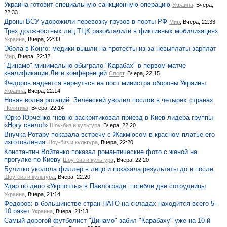
Украина готовит специальную санкционную операцию
Украина
, Вчера,
22:33
Дроны ВСУ удорожили перевозку грузов в порты РФ
Мир
, Вчера, 22:33
Трех должностных лиц ТЦК разоблачили в фиктивных мобилизациях
Украина
, Вчера, 22:33
Эбола в Конго: медики вышли на протесты из-за невыплаты зарплат
Мир
, Вчера, 22:32
"Динамо" минимально обыграло "Карабах" в первом матче
квалификации Лиги конференций
Спорт
, Вчера, 22:15
Федоров надеется вернуться на пост министра обороны Украины
Украина
, Вчера, 22:14
Новая волна ротаций: Зеленский уволил послов в четырех странах
Политика
, Вчера, 22:14
Юрко Юрченко гневно раскритиковал приезд в Киев лидера группы
«Ногу свело!»
Шоу-биз и культура
, Вчера, 22:20
Внучка Ротару показала встречу с Жакмюсом в красном платье его
изготовления
Шоу-биз и культура
, Вчера, 22:20
Константин Войтенко показал романтические фото с женой на
прогулке по Киеву
Шоу-биз и культура
, Вчера, 22:20
Булитко уколола филлер в лицо и показала результаты до и после
Шоу-биз и культура
, Вчера, 22:20
Удар по депо «Укрпочты» в Павлограде: погибли две сотрудницы
Украина
, Вчера, 21:14
Федоров: в большинстве стран НАТО на складах находится всего 5–
10 ракет
Украина
, Вчера, 21:13
Самый дорогой футболист "Динамо" забил "Карабаху" уже на 10-й