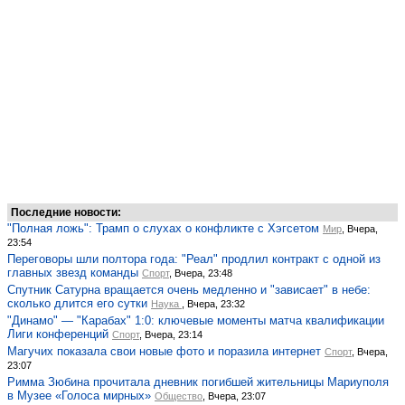
Последние новости:
"Полная ложь": Трамп о слухах о конфликте с Хэгсетом
Мир
, Вчера,
23:54
Переговоры шли полтора года: "Реал" продлил контракт с одной из
главных звезд команды
Спорт
, Вчера, 23:48
Спутник Сатурна вращается очень медленно и "зависает" в небе:
сколько длится его сутки
Наука
, Вчера, 23:32
"Динамо" — "Карабах" 1:0: ключевые моменты матча квалификации
Лиги конференций
Спорт
, Вчера, 23:14
Магучих показала свои новые фото и поразила интернет
Спорт
, Вчера,
23:07
Римма Зюбина прочитала дневник погибшей жительницы Мариуполя
в Музее «Голоса мирных»
Общество
, Вчера, 23:07