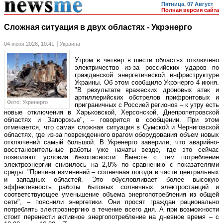
Пятница, 07 Август
Полная версия сайта
Сложная ситуация в двух областях - Укрэнерго
|
04 июня 2026, 10:41
Украина
Утром в четвер в шести областях отключено
электричество из-за российских ударов по
гражданской энергетической инфраструктуре
Украины. Об этом сообщило Укрэнерго 4 июня.
"В результате вражеских дроновых атак и
артиллерийских обстрелов прифронтовых и
Фото: Укренерго
приграничных с Россией регионов – к утру есть
новые отключения в Харьковской, Херсонской, Днепропетровской
областях и Запорожье", – говорится в сообщении. При этом
отмечается, что самая сложная ситуация в Сумской и Черниговской
областях, где из-за поврежденного врагом оборудования объем новых
отключений самый большой. В Укренерго заверили, что аварийно-
восстановительные работы уже начаты везде, где это сейчас
позволяют условия безопасности. Вместе с тем потребление
электроэнергии снизилось на 2,8% по сравнению с показателями
среды. "Причина изменений – солнечная погода в части центральных
и западных областей. Это обусловливает более высокую
эффективность работы бытовых солнечных электростанций и
соответствующее уменьшение объема энергопотребления из общей
сети", – пояснили энергетики. Они просят граждан рационально
потреблять электроэнергию в течение всего дня. А при возможности
стоит перенести активное энергопотребление на дневное время – с