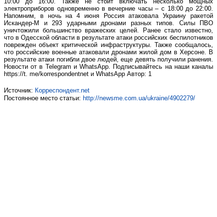
10:00 до 16:00. Также не стоит включать несколько мощных
электроприборов одновременно в вечерние часы – с 18:00 до 22:00.
Напомним, в ночь на 4 июня Россия атаковала Украину ракетой
Искандер-М и 293 ударными дронами разных типов. Силы ПВО
уничтожили большинство вражеских целей. Ранее стало известно,
что в Одесской области в результате атаки российских беспилотников
поврежден объект критической инфраструктуры. Также сообщалось,
что российские военные атаковали дронами жилой дом в Херсоне. В
результате атаки погибли двое людей, еще девять получили ранения.
Новости от в Telegram и WhatsApp. Подписывайтесь на наши каналы
https://t. me/korrespondentnet и WhatsApp Автор: 1
Источник:
Корреспондент.net
Постоянное место статьи:
http://newsme.com.ua/ukraine/4902279/