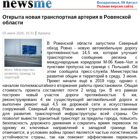
Воскресенье, 09 Август
Полная версия сайта
Открыта новая транспортная артерия в Ровенской
области
|
03 июня 2026, 15:31
Украина
В Ровенской области запустили Северный
обход Ровно - новую автомобильную дорогу
протяжённостью 14,5 км, которая улучшит
транспортное сообщение региона с
международным коридором М-06 Киев–Чоп и
пунктами пропуска на границе с Польшей. Об
Фото: Міністерство
этом сообщила пресс-служба Министерства
розвитку громад та
развития общин и территорий в среду, 3 июня.
територій
Проект начали ещё в 2019 году, однако с
началом полномасштабного вторжения работы приостановили. Общая
стоимость проекта составляет почти 2 млрд грн. В его рамках
построен новый участок дороги протяжённостью 6 км,
реконструировано 4 км существующей автомобильной дороги и
выполнен ремонт ещё 4,5 км дорожной сети и искусственных
сооружений. Северный обход Ровно имеет стратегическое значение
для развития транспортной инфраструктуры всей страны. Он
позволит вывести транзитный транспорт за пределы города, повысить
безопасность дорожного движения и сократить время перевозок по
одному из ключевых направлений к западной границе. Как
отмечается, в условиях войны проект является частью логистической
устойчивости страны, так как поможет эффективнее перевозить