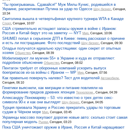
"Ты проигрываешь. Сдавайся!" Муж Милы Кунис, родившейся в
Украине, раскритиковал Путина за удар по Одессе
Шоу-бизнес
, Сегодня,
10:34
Свитолина вышла в четвертьфинал крупного турнира WTA в Канаде
Спорт
, Сегодня, 10:07
США стремительно истощают запасы оружия в войне с Ираном:
Россия и Китай берут это на заметку — NYT
Мир
, Сегодня, 10:06
SHUMEI попал в серьезное ДТП в Киеве: певец рассказал о причине
и есть ли пострадавшие. Фото последствий
Шоу-бизнес
, Сегодня, 09:30
Оладьи получатся идеально хрустящими: один секрет от опытных
хозяек
Общество
, Сегодня, 08:39
Мобилизируют ли мужчин 55+ в Украине и куда их отправляют:
подробное объяснение
Общество
, Сегодня, 08:02
Пентагон требует от оборонных компаний ускорить выпуск
боеприпасов из-за войны с Ираном — WP
Мир
, Сегодня, 07:56
Как правильно повернуть налево? Тест для водителей
Автомобили
,
Сегодня, 06:10
Генетики выяснили, как миграции и питание повлияли на
формирование предков древних японцев
Технологии
, Сегодня, 04:39
Александру Пономареву – 53: что известно о трех детях секс-
символа 90-х и как они выглядят
Шоу-бизнес
, Сегодня, 04:05
Турция призвала Украину и Россию прекратить удары по торговым
судам в Чёрном море
Мир
, Сегодня, 03:45
Украинцы массово покупают дорогие новые авто: сколько стоит самая
популярная модель
Рынки
, Сегодня, 03:23
Пока США уничтожают оружие в Иране, Россия и Китай наращивают