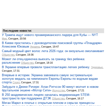
Последние новости:
У Трампа ищут нового проамериканского лидера для Кубы — NYT
Мир
, Сегодня, 20:56
В Киеве простились с руководителем поисковой группы «Плацдарм»
Алексеем Юковым
Украина
, Сегодня, 19:47
Самый модный цвет волос лета 2026 года: он визуально омолаживает
Общество
, Сегодня, 19:36
Может ли отец-одиночка выехать за границу без ребенка:
разъяснение
Общество
, Сегодня, 18:16
В Украине впервые провели трансплантацию легких ребенку.
Здоровье
,
Сегодня, 17:31
Впервые в истории. Украина завоевала самую экстремальную
золотую медаль на чемпионате Европы Европы по водным видам
спорта
Спорт
, Сегодня, 17:31
Забудьте о Джеке Ричере: Алан Ритчсон 90 минут молчит в новом
брутальном экшене «Мотор Сити»
Искусство
, Сегодня, 17:21
В 250 академических лицеях началась модернизация STEM-
пространств при поддержке ДТЭК
Общество
, Сегодня, 16:17
Меган Маркл в платье с открытым плечом и серьгах принцессы