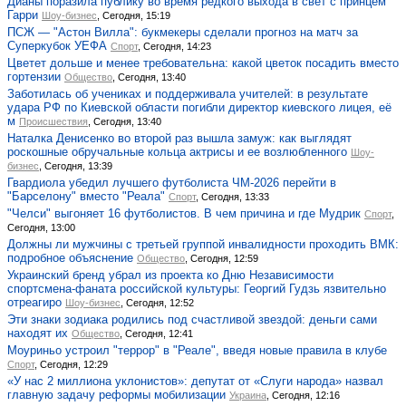
Дианы поразила публику во время редкого выхода в свет с принцем
Гарри
Шоу-бизнес
, Сегодня, 15:19
ПСЖ — "Астон Вилла": букмекеры сделали прогноз на матч за
Суперкубок УЕФА
Спорт
, Сегодня, 14:23
Цветет дольше и менее требовательна: какой цветок посадить вместо
гортензии
Общество
, Сегодня, 13:40
Заботилась об учениках и поддерживала учителей: в результате
удара РФ по Киевской области погибли директор киевского лицея, её
м
Происшествия
, Сегодня, 13:40
Наталка Денисенко во второй раз вышла замуж: как выглядят
роскошные обручальные кольца актрисы и ее возлюбленного
Шоу-
бизнес
, Сегодня, 13:39
Гвардиола убедил лучшего футболиста ЧМ-2026 перейти в
"Барселону" вместо "Реала"
Спорт
, Сегодня, 13:33
"Челси" выгоняет 16 футболистов. В чем причина и где Мудрик
Спорт
,
Сегодня, 13:00
Должны ли мужчины с третьей группой инвалидности проходить ВМК:
подробное объяснение
Общество
, Сегодня, 12:59
Украинский бренд убрал из проекта ко Дню Независимости
спортсмена-фаната российской культуры: Георгий Гудзь язвительно
отреагиро
Шоу-бизнес
, Сегодня, 12:52
Эти знаки зодиака родились под счастливой звездой: деньги сами
находят их
Общество
, Сегодня, 12:41
Моуриньо устроил "террор" в "Реале", введя новые правила в клубе
Спорт
, Сегодня, 12:29
«У нас 2 миллиона уклонистов»: депутат от «Слуги народа» назвал
главную задачу реформы мобилизации
Украина
, Сегодня, 12:16