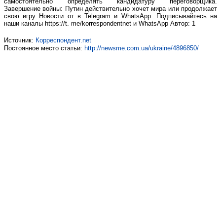
самостоятельно определять кандидатуру переговорщика.
Завершение войны: Путин действительно хочет мира или продолжает
свою игру Новости от в Telegram и WhatsApp. Подписывайтесь на
наши каналы https://t. me/korrespondentnet и WhatsApp Автор: 1
Источник:
Корреспондент.net
Постоянное место статьи:
http://newsme.com.ua/ukraine/4896850/