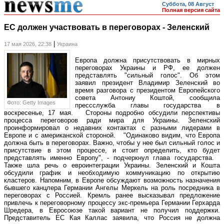
Суббота, 08 Август
Полная версия сайта
ЕС должен участвовать в переговорах - Зеленский
|
17 мая 2026, 22:38
Украина
Европа должна присутствовать в мирных
переговорах Украины и РФ, ее должен
представлять "сильный голос". Об этом
заявил президент Владимир Зеленский во
время разговора с президентом Европейского
совета Антониу Коштой, сообщила
Фото: Getty Images
прессслужба главы государства в
воскресенье, 17 мая. Стороны подробно обсудили перспективы
процесса переговоров ради мира для Украины. Зеленский
проинформировал о недавних контактах с разными лидерами в
Европе и с американской стороной. "Одинаково видим, что Европа
должна быть в переговорах. Важно, чтобы у нее был сильный голос и
присутствие в этом процессе, и стоит определить, кто будет
представлять именно Европу", - подчеркнул глава государства.
Также шла речь о евроинтеграции Украины. Зеленский и Кошта
обсудили график и необходимую коммуникацию по открытию
кластеров. Напомним, в Европе обсуждают возможность назначения
бывшего канцлера Германии Ангелы Меркель на роль посредника в
переговорах с Россией. Кремль ранее высказывал предложение
привлечь к переговорному процессу экс-премьера Германии Герхарда
Шредера, в Евросоюзе такой вариант не получил поддержки.
Представитель ЕС Кая Каллас заявила, что Россия не должна