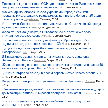
Первая женщина во главе ООН: дипломат из Коста-Рики возглавила
гонку за пост генерального секретаря
Мир
, Сегодня, 04:07
Александр Пономарев назвал украинский город с самыми
преданными фанатками: раздевались до нижнего белья в -20 ради
своего кумира
Шоу-бизнес
, Сегодня, 03:37
Учителям в Украине готовы платить больше 40 тысяч: какой предмет
нужно преподавать
Рынки
, Сегодня, 02:30
Жара меняет ландшафт: в Николаевской области обмелело
уникальное розовое озеро
Украина
, Сегодня, 00:30
Трамп готов положить конец конфликту с Ираном даже без
подписания ядерного соглашения — СМИ
Мир
, Сегодня, 00:17
Турция пропустила через Дарданеллы танкер, следующий в
Новороссийск
Мир
, Вчера, 23:12
В Приштине с здания сняли флаг Украины после заявления
Зеленского о Косово
Политика
, Вчера, 22:45
Жара, но не везде: синоптики рассказали, какие области Украины 10
августа накроют грозы. Карта
Общество
, Вчера, 22:19
"Динамо" вырвало победу в своем первом матче нового сезона УПЛ
Спорт
, Вчера, 22:13
Воздушные силы раскрыли детали атаки на Одессчину
Украина
, Вчера,
22:07
"Значительные разрушения": Россия нанесла массированный удар по
добывающим активам и буровой площадке "Укрнафты"
Рынки
, Вчера,
22:04
Эти знаки зодиака не умеют расслабляться: отпуск для них —
испытание
Общество
, Вчера, 21:52