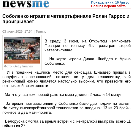
Понедельник, 10 Август
Полная версия сайта
Соболенко играет в четвертьфинале Ролан Гаррос и
проигрывает
|
03 июня 2026, 17:54
Теннис
В среду, 3 июня, на Открытом чемпионате
Франции по теннису был разыгран второй
четвертьфинал.
На корте играли Диана Шнайдер и Арина
Соболенко.
Фото: Getty Images
И в поединке нашлось место для сенсации. Шнайдер прошла в
полуфинал соревнований, оставив не у дел теннисистку, чей
рейтинговый номер является настолько высоким, что превзойти его
нет никакой возможности.
Матч с участием первой ракетки мира длился 2 часа и 14 минут.
За время противостояния у Соболенко было две подачи на вылет.
На счету высокорейтинговой теннисистки за поединок 13 из 20 брейк-
пойнтов и два матч-пойнта.
Белоруска смогла за время встречи с нейтралкой выиграть всего 11
геймов из 27.