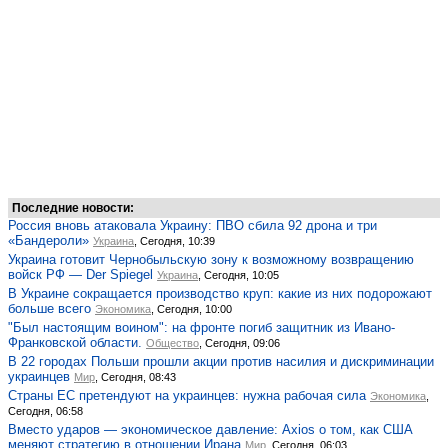
Последние новости:
Россия вновь атаковала Украину: ПВО сбила 92 дрона и три
«Бандероли»
Украина
, Сегодня, 10:39
Украина готовит Чернобыльскую зону к возможному возвращению
войск РФ — Der Spiegel
Украина
, Сегодня, 10:05
В Украине сокращается производство круп: какие из них подорожают
больше всего
Экономика
, Сегодня, 10:00
"Был настоящим воином": на фронте погиб защитник из Ивано-
Франковской области.
Общество
, Сегодня, 09:06
В 22 городах Польши прошли акции против насилия и дискриминации
украинцев
Мир
, Сегодня, 08:43
Страны ЕС претендуют на украинцев: нужна рабочая сила
Экономика
,
Сегодня, 06:58
Вместо ударов — экономическое давление: Axios о том, как США
меняют стратегию в отношении Ирана
Мир
, Сегодня, 06:03