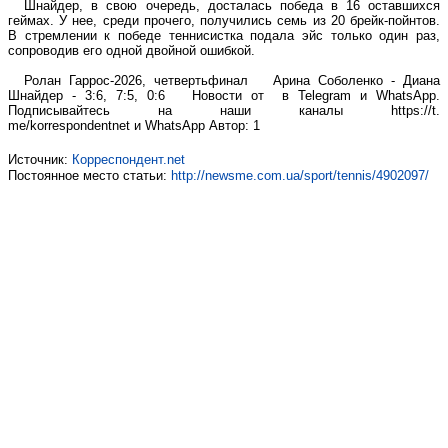
Шнайдер, в свою очередь, досталась победа в 16 оставшихся
геймах. У нее, среди прочего, получились семь из 20 брейк-пойнтов.
В стремлении к победе теннисистка подала эйс только один раз,
сопроводив его одной двойной ошибкой.
Ролан Гаррос-2026, четвертьфинал Арина Соболенко - Диана
Шнайдер - 3:6, 7:5, 0:6 Новости от в Telegram и WhatsApp.
Подписывайтесь на наши каналы https://t.
me/korrespondentnet и WhatsApp Автор: 1
Источник:
Корреспондент.net
Постоянное место статьи:
http://newsme.com.ua/sport/tennis/4902097/