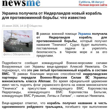
Суббота, 08 Август
Полная версия сайта
Украина получила от Нидерландов новый корабль
для противоминной борьбы: что известно
|
15 июня 2026, 14:14
Общество
В
рамках военной помощи
Украина
получила
от Нидерландов корабль для
противоминной борьбы
, который получил
название "Геническ". Судно будет выполнять
поставленные задачи и укреплять
безопасность в Черном море и за его
фото c Обозреватель
пределами.
Подробности сообщил командующий Военно-морскими силами
Вооруженных сил Украины вице-адмирал Алексей Неижпапа. Он
подчеркнул, что
это уже пятый противоминный корабль в составе
ВМС.
"В рамках Коалиции морских способностей
нидерландские
партнеры передали Военно-Морским Силам ВС Украины
миноискатель класса Alkmaar.
Во время официальной церемонии
имел честь поднять флаг украинского флота на новом миноискателе
"Геническ" в присутствии командующего ВМС Королевства
Нидерланды, командующего ВМС Королевства Бельгии,
командующих ВМС Румынии, Литвы и Латвии", – написал Неижпапа.
Вице-адмирал отметил, что
корабль получил название в честь
одноименного рейдового тральщика,
погибшего при выполнении