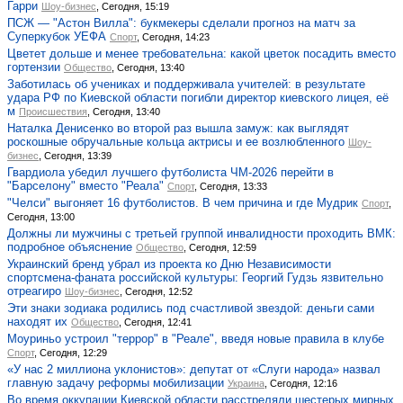
Гарри
Шоу-бизнес
, Сегодня, 15:19
ПСЖ — "Астон Вилла": букмекеры сделали прогноз на матч за
Суперкубок УЕФА
Спорт
, Сегодня, 14:23
Цветет дольше и менее требовательна: какой цветок посадить вместо
гортензии
Общество
, Сегодня, 13:40
Заботилась об учениках и поддерживала учителей: в результате
удара РФ по Киевской области погибли директор киевского лицея, её
м
Происшествия
, Сегодня, 13:40
Наталка Денисенко во второй раз вышла замуж: как выглядят
роскошные обручальные кольца актрисы и ее возлюбленного
Шоу-
бизнес
, Сегодня, 13:39
Гвардиола убедил лучшего футболиста ЧМ-2026 перейти в
"Барселону" вместо "Реала"
Спорт
, Сегодня, 13:33
"Челси" выгоняет 16 футболистов. В чем причина и где Мудрик
Спорт
,
Сегодня, 13:00
Должны ли мужчины с третьей группой инвалидности проходить ВМК:
подробное объяснение
Общество
, Сегодня, 12:59
Украинский бренд убрал из проекта ко Дню Независимости
спортсмена-фаната российской культуры: Георгий Гудзь язвительно
отреагиро
Шоу-бизнес
, Сегодня, 12:52
Эти знаки зодиака родились под счастливой звездой: деньги сами
находят их
Общество
, Сегодня, 12:41
Моуриньо устроил "террор" в "Реале", введя новые правила в клубе
Спорт
, Сегодня, 12:29
«У нас 2 миллиона уклонистов»: депутат от «Слуги народа» назвал
главную задачу реформы мобилизации
Украина
, Сегодня, 12:16
Во время оккупации Киевской области расстреляли шестерых мирных