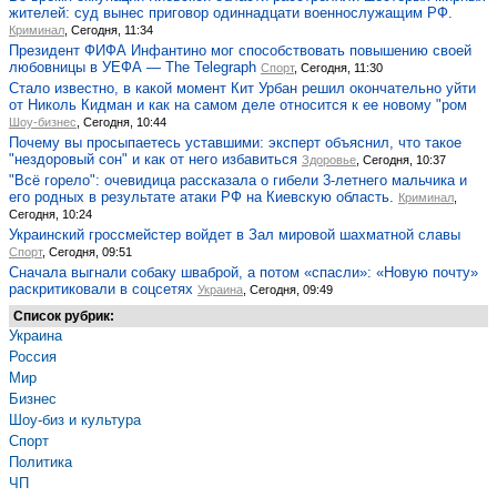
жителей: суд вынес приговор одиннадцати военнослужащим РФ.
Криминал
, Сегодня, 11:34
Президент ФИФА Инфантино мог способствовать повышению своей
любовницы в УЕФА — The Telegraph
Спорт
, Сегодня, 11:30
Стало известно, в какой момент Кит Урбан решил окончательно уйти
от Николь Кидман и как на самом деле относится к ее новому "ром
Шоу-бизнес
, Сегодня, 10:44
Почему вы просыпаетесь уставшими: эксперт объяснил, что такое
"нездоровый сон" и как от него избавиться
Здоровье
, Сегодня, 10:37
"Всё горело": очевидица рассказала о гибели 3-летнего мальчика и
его родных в результате атаки РФ на Киевскую область.
Криминал
,
Сегодня, 10:24
Украинский гроссмейстер войдет в Зал мировой шахматной славы
Спорт
, Сегодня, 09:51
Сначала выгнали собаку шваброй, а потом «спасли»: «Новую почту»
раскритиковали в соцсетях
Украина
, Сегодня, 09:49
Список рубрик:
Украина
Россия
Мир
Бизнес
Шоу-биз и культура
Спорт
Политика
ЧП