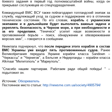
боевого задания в первый год полномасштабной войны, когда он
прикрывал сослуживцев из спецподразделения.
Командующий ВМС ВСУ также поблагодарил голландский экипаж за
службу, надлежащий уход за судном и поддержание его в отличном
техническом состоянии. По его словам,
корабль с украинским
экипажем и в дальнейшем будет выполнять важные задачи и
укреплять безопасность в Черном море, а при необходимости и
за его пределами.
"Геническ" усилит наши возможности в
противоминной борьбе – поиск, обнаружении и обезвреживании
морских мин", – говорится в сообщении.
Неижпапа подчеркнул, что
после передачи этого корабля в состав
ВМС Украины уже входят пять противоминных судов.
Ранее
Великобритания передала Украине корабли класса Sandown –
"Черкассы" и "Чернигов", а Бельгия и Нидерланды – корабли класса
Alkmaar "Мелитополь" и "Мариуполь".
"Спасибо нашим партнерам. Работаем ради общей победы! " –
подытожил он.
Источник:
Обозреватель
Постоянное место статьи:
http://newsme.com.ua/society/4905794/