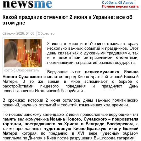
Суббота, 08 Август
Полная версия сайта
Какой праздник отмечают 2 июня в Украине: все об
этом дне
|
02 июня 2026, 04:08
Общество
2 июня в мире и в Украине отмечают сразу
несколько важных событий и праздников. Этот
день связан как с духовными традициями, так
и с памятными историческими моментами,
повлиявшими на развитие разных государств.
фото c Обозреватель
Верующие чтят
великомученика Иоанна
Нового Сучавского
и молятся перед Киево-Братской иконой Божьей
Матери. В то же время в мире вспоминают о борьбе с
расстройствами пищевого поведения и празднуют День
провозглашения Итальянской Республики.
В хрониках истории 2 июня осталось днем важных политических
решений, научных открытий и событий, изменивших ход времени.
По новоюлианскому календарю 2 июня православные верующие чтят
память великомученика
Иоанна Нового, Сучавского – покровителя
торговли, пострадавшего за Христа в Белграде Босфорском
, а
также прославляют
чудотворную Киево-Братскую икону Божией
Матери
, которая, по преданию, в XVII веке чудесным образом
приплыла по Днепру в Киев после разрушения Вышгорода татарами.