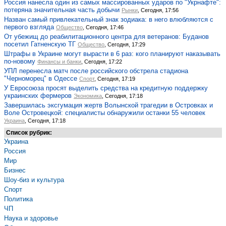
Россия нанесла один из самых массированных ударов по "Укрнафте":
потеряна значительная часть добычи
Рынки
, Сегодня, 17:56
Назван самый привлекательный знак зодиака: в него влюбляются с
первого взгляда
Общество
, Сегодня, 17:46
От убежищ до реабилитационного центра для ветеранов: Буданов
посетил Гатненскую ТГ
Общество
, Сегодня, 17:29
Штрафы в Украине могут вырасти в 6 раз: кого планируют наказывать
по-новому
Финансы и банки
, Сегодня, 17:22
УПЛ перенесла матч после российского обстрела стадиона
"Черноморец" в Одессе
Спорт
, Сегодня, 17:19
У Евросоюза просят выделить средства на кредитную поддержку
украинских фермеров
Экономика
, Сегодня, 17:18
Завершилась эксгумация жертв Волынской трагедии в Островках и
Воле Островецкой: специалисты обнаружили останки 55 человек
Украина
, Сегодня, 17:18
Список рубрик:
Украина
Россия
Мир
Бизнес
Шоу-биз и культура
Спорт
Политика
ЧП
Наука и здоровье