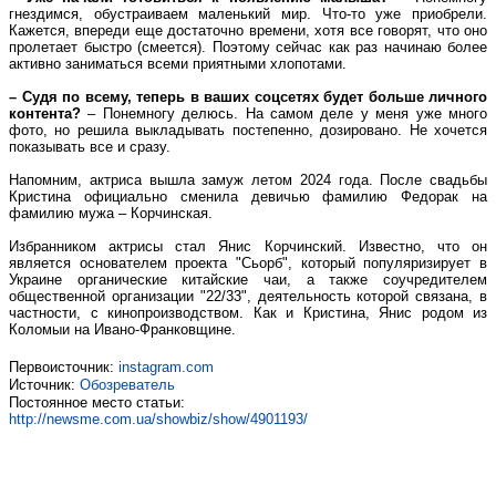
гнездимся, обустраиваем маленький мир. Что-то уже приобрели.
Кажется, впереди еще достаточно времени, хотя все говорят, что оно
пролетает быстро (смеется). Поэтому сейчас как раз начинаю более
активно заниматься всеми приятными хлопотами.
– Судя по всему, теперь в ваших соцсетях будет больше личного
контента?
– Понемногу делюсь. На самом деле у меня уже много
фото, но решила выкладывать постепенно, дозировано. Не хочется
показывать все и сразу.
Напомним, актриса вышла замуж летом 2024 года. После свадьбы
Кристина официально сменила девичью фамилию Федорак на
фамилию мужа – Корчинская.
Избранником актрисы стал Янис Корчинский. Известно, что он
является основателем проекта "Сьорб", который популяризирует в
Украине органические китайские чаи, а также соучредителем
общественной организации "22/33", деятельность которой связана, в
частности, с кинопроизводством. Как и Кристина, Янис родом из
Коломыи на Ивано-Франковщине.
Первоисточник:
instagram.com
Источник:
Обозреватель
Постоянное место статьи:
http://newsme.com.ua/showbiz/show/4901193/