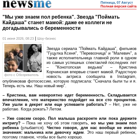
Пятница, 07 Август
Полная версия сайта
"Мы уже знаем пол ребенка". Звезда "Поймать
Кайдаша" станет мамой: даже ее коллеги не
догадывались о беременности
|
01 июня 2026, 08:23
Шоу-бизнес
Звезда сериала "Поймать Кайдаша", фильмов
"Гуцулка Ксеня", "Перевозчица" и "Малевич", а
также исполнительница главной роли в одном
из самых успешных спектаклей последних лет
– "Конотопская ведьма" – Кристина
Корчинская впервые станет мамой. Радостную
фото c Обозреватель
новость актриса сообщила в Instagram,
опубликовав фотосессию, которую подписала: "Сначала были ты и я.
Теперь есть мы. Наш новый мир".
– Кристина,
вам невероятно идет беременность. Складывается
впечатление, что материнство подойдет на все сто процентов.
Уже ушли в декрет или еще успеваете работать?
– Нет, уже не
работаю. Когда рожать? Летом.
– Уже
совсем скоро. Пол малыша раскроете или пока держите
интригу?
– Пока не хочу об этом говорить,
но мы уже знаем пол
ребенка
(улыбается).
Честно говоря, для нас вообще не имело
значения: мальчика или девочку ждем
. Это наш первый ребенок,
поэтому главное, чтобы все было хорошо.