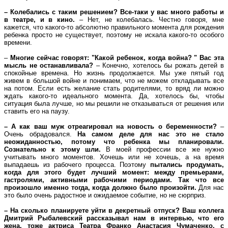
– Колебались с таким решением? Все-таки у вас много работы и
в театре, и в кино.
– Нет, не колебалась. Честно говоря, мне
кажется, что какого-то абсолютно правильного момента для рождения
ребенка просто не существует, поэтому не искала какого-то особого
времени.
–
Многие сейчас говорят: "Какой ребенок, когда война? " Вас эта
мысль не останавливала?
– Конечно, хотелось бы рожать детей в
спокойные времена. Но жизнь продолжается. Мы уже пятый год
живем в большой войне и понимаем, что не можем откладывать все
на потом. Если есть желание стать родителями, то вряд ли можно
ждать какого-то идеального момента. Да, хотелось бы, чтобы
ситуация была лучше, но мы решили не отказываться от решения или
ставить его на паузу.
– А как ваш муж отреагировал на новость о беременности?
–
Очень обрадовался.
На самом деле для нас это не стало
неожиданностью, потому что ребенка мы планировали.
Сознательно к этому шли.
В моей профессии все же нужно
учитывать много моментов. Хочешь или не хочешь, а на время
выпадаешь из рабочего процесса. Поэтому
пытались продумать,
когда для этого будет лучший момент: между премьерами,
гастролями, активными рабочими периодами. Так что все
произошло именно тогда, когда должно было произойти.
Для нас
это было очень радостное и ожидаемое событие, но не сюрприз.
– На сколько планируете уйти в декретный отпуск? Ваш коллега
Дмитрий Рыбалевский рассказывал нам в интервью, что его
жена, тоже актриса Театра Франко Анастасия Чумаченко, с