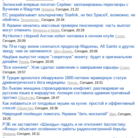
Зеленский впервые посетил Сербию: запланированы переговоры с
Вучичем и Мацутом
Украина
, Сегодня, 21:22
ЕС разрабатывает альтернативу Starlink, но без SpaceX, возможно, не
обойтись
Технологии
, Сегодня, 20:34
В Украине начались массовые проверки пенсионеров: часть выплат
могут отменить
Финансы и банки
, Сегодня, 20:29
Футболист сборной Англии избил человека в ночном клубе
Спорт
,
Сегодня, 20:09
На 70-м году жизни скончался продюсер Мадонны, All Saints и других
звезд: чем он запомнился.
Шоу-бизнес
, Сегодня, 20:06
Нацбанк выпустит новую "секретную" монету: будет в оригинальном
дизайне
Рынки
, Сегодня, 20:05
"Все кончено": Усик сделал заявление о завершении карьеры
Спорт
,
Сегодня, 19:57
В Турции археологи обнаружили 1800-летнюю мраморную статую
древнегреческого бога медицины.
Наука
, Сегодня, 19:31
Во Львове женщина спровоцировала конфликт, разговаривая на
русском языке в маршрутке: полиция составила административный
протоко
Общество
, Сегодня, 18:47
Как избавиться от плодовых мушек на кухне: простой и эффективный
способ
Общество
, Сегодня, 18:36
Навроцкий пообещал помогать Украине "бить москалей"
Мир
, Сегодня,
18:25
РЭБ не заставляет «Шахеды» падать и не отклоняет баллистику:
«Флеш» объяснил особенности работы радиоэлектронной борьбы
Украина
, Сегодня, 18:11