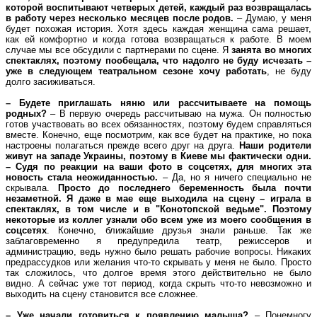
которой воспитывают четверых детей, каждый раз возвращалась
в работу через несколько месяцев после родов.
– Думаю, у меня
будет похожая история. Хотя здесь каждая женщина сама решает,
как ей комфортно и когда готова возвращаться к работе. В моем
случае мы все обсудили с партнерами по сцене. Я
занята во многих
спектаклях, поэтому пообещала, что надолго не буду исчезать –
уже в следующем театральном сезоне хочу работать
, не буду
долго засиживаться.
– Будете приглашать няню или рассчитываете на помощь
родных?
– В первую очередь рассчитываю на мужа. Он полностью
готов участвовать во всех обязанностях, поэтому будем справляться
вместе. Конечно, еще посмотрим, как все будет на практике, но пока
настроены полагаться прежде всего друг на друга.
Наши родители
живут на западе Украины, поэтому в Киеве мы фактически одни.
– Судя по реакции на ваши фото в соцсетях, для многих эта
новость стала неожиданностью.
– Да, но я ничего специально не
скрывала.
Просто до последнего беременность была почти
незаметной. Я даже в мае еще выходила на сцену – играла в
спектаклях, в том числе и в "Конотопской ведьме". Поэтому
некоторые из коллег узнали обо всем уже из моего сообщения в
соцсетях
. Конечно, ближайшие друзья знали раньше. Так же
заблаговременно я предупредила театр, режиссеров и
администрацию, ведь нужно было решать рабочие вопросы. Никаких
предрассудков или желания что-то скрывать у меня не было. Просто
так сложилось, что долгое время этого действительно не было
видно. А сейчас уже тот период, когда скрыть что-то невозможно и
выходить на сцену становится все сложнее.
– Уже начали готовиться к появлению малыша?
– Понемногу