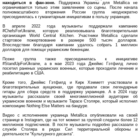
находиться в фан-зоне.
Поддержка Украины для Metallica не
ограничивается только этим заявлением со сцены. После начала
полномасштабного вторжения России группа неоднократно
присоединялась к гуманитарным инициативам в пользу украинцев.
В апреле 2022 года музыканты поддержали кампанию
#ChefsForUkraine, которую реализовывала благотворительная
организация World Central Kitchen. Участники Metallica сделали
стартовое пожертвование в размере 500 тысяч долларов.
Впоследствии благодаря кампании удалось собрать 1 миллион
долларов для помощи украинским беженцам.
Позже группа также присоединилась к инициативе
#StandUpForUkraine, а в мае 2023 года Джеймс Гэтфилд лично
посетил раненых украинских военных, которые проходили лечение и
реабилитацию в США.
Кроме того, Джеймс Гэтфилд и Кирк Хэмметт участвовали в
благотворительных аукционах, где продавали свои легендарные
гитары для сбора средств в поддержку украинцев. А в 2024 году
музыканты рассказали своей многомиллионной аудитории об
украинском военном и музыканте Тарасе Столяре, который исполнил
композицию Nothing Else Matters на бандуре.
Видео с исполнением украинца Metallica опубликовали на своей
странице в Instagram, где на тот момент за группой следили более 12
миллионов подписчиков. В посте музыканты подробно рассказали о
службе Столяра в рядах Сил территориальной обороны и
деятельности "Культурного десанта".