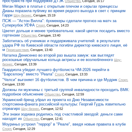
пространств при поддержке ДТЭК
Общество
, Сегодня, 16:17
Меган Маркл в платье с открытым плечом и серьгах принцессы
Дианы поразила публику во время редкого выхода в свет с принцем
Гарри
Шоу-бизнес
, Сегодня, 15:19
ПСЖ — "Астон Вилла": букмекеры сделали прогноз на матч за
Суперкубок УЕФА
Спорт
, Сегодня, 14:23
Цветет дольше и менее требовательна: какой цветок посадить вместо
гортензии
Общество
, Сегодня, 13:40
Заботилась об учениках и поддерживала учителей: в результате
удара РФ по Киевской области погибли директор киевского лицея, её
м
Происшествия
, Сегодня, 13:40
Наталка Денисенко во второй раз вышла замуж: как выглядят
роскошные обручальные кольца актрисы и ее возлюбленного
Шоу-
бизнес
, Сегодня, 13:39
Гвардиола убедил лучшего футболиста ЧМ-2026 перейти в
"Барселону" вместо "Реала"
Спорт
, Сегодня, 13:33
"Челси" выгоняет 16 футболистов. В чем причина и где Мудрик
Спорт
,
Сегодня, 13:00
Должны ли мужчины с третьей группой инвалидности проходить ВМК:
подробное объяснение
Общество
, Сегодня, 12:59
Украинский бренд убрал из проекта ко Дню Независимости
спортсмена-фаната российской культуры: Георгий Гудзь язвительно
отреагиро
Шоу-бизнес
, Сегодня, 12:52
Эти знаки зодиака родились под счастливой звездой: деньги сами
находят их
Общество
, Сегодня, 12:41
Моуриньо устроил "террор" в "Реале", введя новые правила в клубе
Спорт
, Сегодня, 12:29