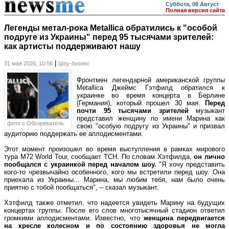
Суббота, 08 Август
Полная версия сайта
Легенды метал-рока Metallica обратились к "особой
подруге из Украины" перед 95 тысячами зрителей:
как артисты поддерживают нашу
|
31 мая 2026, 10:58
Шоу-бизнес
Фронтмен легендарной американской группы
Metallica Джеймс Гэтфилд обратился к
украинке во время концерта в Берлине
(Германия), который прошел 30 мая.
Перед
почти 95 тысячами зрителей
музыкант
представил женщину по имени Марина как
фото c Обозреватель
свою "особую подругу из Украины" и призвал
аудиторию поддержать ее аплодисментами.
Этот момент произошел во время выступления в рамках мирового
тура M72 World Tour, сообщает ТСН. По словам Хэтфилда,
он лично
пообщался с украинкой перед началом шоу.
"Я хочу представить
кого-то чрезвычайно особенного, кого мы встретили перед шоу. Она
приехала из Украины... Марина, мы любим тебя, нам было очень
приятно с тобой пообщаться", – сказал музыкант.
Хэтфилд также отметил, что надеется увидеть Марину на будущих
концертах группы. После его слов многотысячный стадион ответил
громкими аплодисментами. Известно, что
женщина передвигается
на кресле колесном и по состоянию здоровья не могла