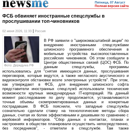
Пятница, 07 Август
Полная версия сайта
ФСБ обвиняет иностранные спецслужбы в
прослушивании топ-чиновников
|
02 июня 2026, 11:33
Россия
В РФ заявили о "широкомасштабной акции" по
внедрению иностранными спецслужбами
шпионского программного обеспечения в
мобильные устройства высокопоставленных
российских чиновников. Об этом сообщили в
Центре общественных связей (ЦОС) ФСБ. По
Фото: Держдума РФ
данным спецслужбы, программы
использовались для "снятия имеющихся данных, прослушивания
переговоров, которые ведутся, а также негласного акустического и
видеоконтроля обстановки возле электронных устройств". При этом,
как утверждают в ФСБ, для внедрения шпионского софта
представители иностранных спецслужб использовали технические
возможности крупных международных IT-корпораций. На данный
момент расследование по делу продолжается, устанавливаются
точные объемы скомпрометированных данных и конкретные
пострадавшие. В ФСБ пояснили, что западные спецслужбы
сознательно сделали ставку на технологические методы сбора
данных, считая их более эффективными и дешевыми по сравнению с
вербовкой информаторов. "Сбор данных о контактах, планах и
настроениях в обществе планировали осуществить непосредственно,
без посредников", - отметили в спецслужбе. Там также