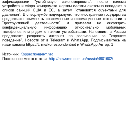
зафиксировали "устойчивую закономерность": после взлома
устройств и сбора компромата жертвы слежки системно попадают в
списки санкций США и ЕС, а затем "становятся объектами для
давления". В спецслужбе подчеркнули, что иностранные государства
продолжают применять современные информационные технологии в
"деструктивной деятельности" и призвали не обсуждать
конфиденциальную информацию относительно мобильных
телефонов или рядом с такими устройствами. Напомним, в России
предлагают раздавать интернет по расписанию за "хорошее
поведение". Новости от в Telegram и WhatsApp. Подписывайтесь на
наши каналы https://t. me/korrespondentnet и WhatsApp Автор: 1
Источник:
Корреспондент.net
Постоянное место статьи:
http://newsme.com.ua/russia/4901602/