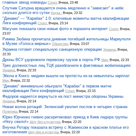
главных звезд команды
Спорт
, Вчера, 23:48
Спутник Сатурна вращается очень медленно и "зависает" в небе:
сколько длится его сутки
Наука
, Вчера, 23:32
"Динамо" — "Карабах" 1:0: ключевые моменты матча квалификации
Лиги конференций
Спорт
, Вчера, 23:14
Магучих показала свои новые фото и поразила интернет
Спорт
, Вчера,
23:07
Римма Зюбина прочитала дневник погибшей жительницы Мариуполя
в Музее «Голоса мирных»
Общество
, Вчера, 23:07
Украина готовит специальную санкционную операцию
Украина
, Вчера,
22:33
Дроны ВСУ удорожили перевозку грузов в порты РФ
Мир
, Вчера, 22:33
Трех должностных лиц ТЦК разоблачили в фиктивных мобилизациях
Украина
, Вчера, 22:33
Эбола в Конго: медики вышли на протесты из-за невыплаты зарплат
Мир
, Вчера, 22:32
"Динамо" минимально обыграло "Карабах" в первом матче
квалификации Лиги конференций
Спорт
, Вчера, 22:15
Федоров надеется вернуться на пост министра обороны Украины
Украина
, Вчера, 22:14
Новая волна ротаций: Зеленский уволил послов в четырех странах
Политика
, Вчера, 22:14
Юрко Юрченко гневно раскритиковал приезд в Киев лидера группы
«Ногу свело!»
Шоу-биз и культура
, Вчера, 22:20
Внучка Ротару показала встречу с Жакмюсом в красном платье его
изготовления
Шоу-биз и культура
, Вчера, 22:20