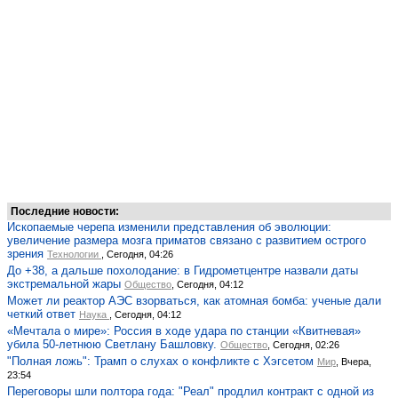
Последние новости:
Ископаемые черепа изменили представления об эволюции:
увеличение размера мозга приматов связано с развитием острого
зрения
Технологии
, Сегодня, 04:26
До +38, а дальше похолодание: в Гидрометцентре назвали даты
экстремальной жары
Общество
, Сегодня, 04:12
Может ли реактор АЭС взорваться, как атомная бомба: ученые дали
четкий ответ
Наука
, Сегодня, 04:12
«Мечтала о мире»: Россия в ходе удара по станции «Квитневая»
убила 50-летнюю Светлану Башловку.
Общество
, Сегодня, 02:26
"Полная ложь": Трамп о слухах о конфликте с Хэгсетом
Мир
, Вчера,
23:54
Переговоры шли полтора года: "Реал" продлил контракт с одной из