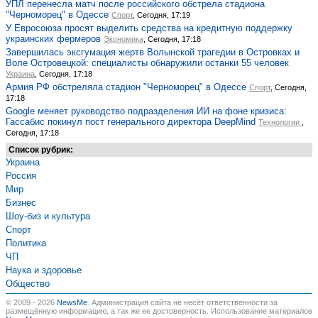
УПЛ перенесла матч после российского обстрела стадиона
"Черноморец" в Одессе
Спорт
, Сегодня, 17:19
У Евросоюза просят выделить средства на кредитную поддержку
украинских фермеров
Экономика
, Сегодня, 17:18
Завершилась эксгумация жертв Волынской трагедии в Островках и
Воле Островецкой: специалисты обнаружили останки 55 человек
Украина
, Сегодня, 17:18
Армия РФ обстреляла стадион "Черноморец" в Одессе
Спорт
, Сегодня,
17:18
Google меняет руководство подразделения ИИ на фоне кризиса:
Гассабис покинул пост генерального директора DeepMind
Технологии
,
Сегодня, 17:18
Список рубрик:
Украина
Россия
Мир
Бизнес
Шоу-биз и культура
Спорт
Политика
ЧП
Наука и здоровье
Общество
© 2009 - 2026
NewsMe
. Администрация сайта не несёт ответственности за
размещённую информацию, а так же ее достоверность. Использование материалов