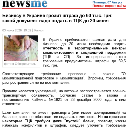
Пятница, 07 Август
Полная версия сайта
Бизнесу в Украине грозит штраф до 60 тыс. грн:
какой документ надо подать в ТЦК до 20 июня
|
03 июня 2026, 19:32
Рынки
В Украине приближается важная дата для
бизнеса: до 20 июня необходимо подать
отчетность в территориальные центры
комплектования и социальной поддержки
(ТЦК и СП). За игнорирование этого
требования предусмотрены штрафы до 59,5
фото c Обозреватель
тыс. грн.
Соответствующее требование прописано в законе "О
мобилизационной подготовке и мобилизации". Впрочем, требования
распространяется не на все компании.
Правило касается учреждений, на которые распространяется военно-
транспортная обязанность. Согласно статье 6 закона и
постановлению Кабмина №1921 от 28 декабря 2000 года, к ним
относятся:
Если компания не имеет транспорта (или имеет арендованный) на
балансе, закон не обязывает ее подавать отчетность. Но
на практике
некоторые ТЦК требуют даже "пустой" бланк
, поэтому, чтобы
избежать конфилктов и штрафов, следует уточнить требование