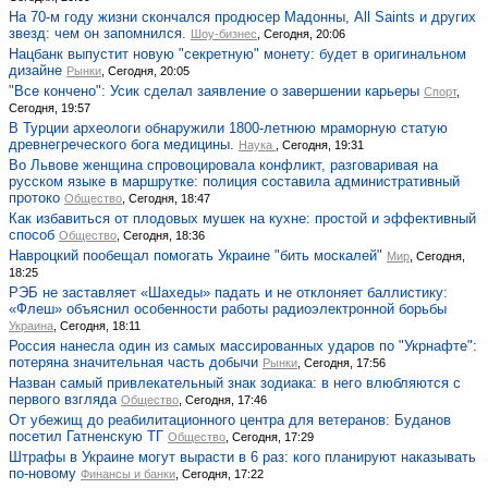
На 70-м году жизни скончался продюсер Мадонны, All Saints и других
звезд: чем он запомнился.
Шоу-бизнес
, Сегодня, 20:06
Нацбанк выпустит новую "секретную" монету: будет в оригинальном
дизайне
Рынки
, Сегодня, 20:05
"Все кончено": Усик сделал заявление о завершении карьеры
Спорт
,
Сегодня, 19:57
В Турции археологи обнаружили 1800-летнюю мраморную статую
древнегреческого бога медицины.
Наука
, Сегодня, 19:31
Во Львове женщина спровоцировала конфликт, разговаривая на
русском языке в маршрутке: полиция составила административный
протоко
Общество
, Сегодня, 18:47
Как избавиться от плодовых мушек на кухне: простой и эффективный
способ
Общество
, Сегодня, 18:36
Навроцкий пообещал помогать Украине "бить москалей"
Мир
, Сегодня,
18:25
РЭБ не заставляет «Шахеды» падать и не отклоняет баллистику:
«Флеш» объяснил особенности работы радиоэлектронной борьбы
Украина
, Сегодня, 18:11
Россия нанесла один из самых массированных ударов по "Укрнафте":
потеряна значительная часть добычи
Рынки
, Сегодня, 17:56
Назван самый привлекательный знак зодиака: в него влюбляются с
первого взгляда
Общество
, Сегодня, 17:46
От убежищ до реабилитационного центра для ветеранов: Буданов
посетил Гатненскую ТГ
Общество
, Сегодня, 17:29
Штрафы в Украине могут вырасти в 6 раз: кого планируют наказывать
по-новому
Финансы и банки
, Сегодня, 17:22