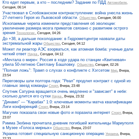
Кто едет первым, а кто – последним? Задание по ПДД
Автомобили
,
Сегодня, 06:14
Участвовал в Слобожанском контрнаступлении: война унесла жизнь
27-летнего Героя из Львовской области.
Общество
, Сегодня, 06:00
Ископаемые черепа изменили представления об эволюции:
увеличение размера мозга приматов связано с развитием острого
зрения
Технологии
, Сегодня, 04:26
До +38, а дальше похолодание: в Гидрометцентре назвали даты
экстремальной жары
Общество
, Сегодня, 04:12
Может ли реактор АЭС взорваться, как атомная бомба: ученые дали
четкий ответ
Наука
, Сегодня, 04:12
«Мечтала о мире»: Россия в ходе удара по станции «Квитневая»
убила 50-летнюю Светлану Башловку.
Общество
, Сегодня, 02:26
"Полная ложь": Трамп о слухах о конфликте с Хэгсетом
Мир
, Вчера,
23:54
Переговоры шли полтора года: "Реал" продлил контракт с одной из
главных звезд команды
Спорт
, Вчера, 23:48
Спутник Сатурна вращается очень медленно и "зависает" в небе:
сколько длится его сутки
Наука
, Вчера, 23:32
"Динамо" — "Карабах" 1:0: ключевые моменты матча квалификации
Лиги конференций
Спорт
, Вчера, 23:14
Магучих показала свои новые фото и поразила интернет
Спорт
, Вчера,
23:07
Римма Зюбина прочитала дневник погибшей жительницы Мариуполя
в Музее «Голоса мирных»
Общество
, Вчера, 23:07
Украина готовит специальную санкционную операцию
Украина
, Вчера,
22:33