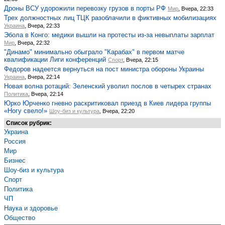
Дроны ВСУ удорожили перевозку грузов в порты РФ
Мир
, Вчера, 22:33
Трех должностных лиц ТЦК разоблачили в фиктивных мобилизациях
Украина
, Вчера, 22:33
Эбола в Конго: медики вышли на протесты из-за невыплаты зарплат
Мир
, Вчера, 22:32
"Динамо" минимально обыграло "Карабах" в первом матче
квалификации Лиги конференций
Спорт
, Вчера, 22:15
Федоров надеется вернуться на пост министра обороны Украины
Украина
, Вчера, 22:14
Новая волна ротаций: Зеленский уволил послов в четырех странах
Политика
, Вчера, 22:14
Юрко Юрченко гневно раскритиковал приезд в Киев лидера группы
«Ногу свело!»
Шоу-биз и культура
, Вчера, 22:20
Список рубрик:
Украина
Россия
Мир
Бизнес
Шоу-биз и культура
Спорт
Политика
ЧП
Наука и здоровье
Общество