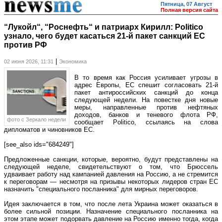
Пятница, 07 Август
Полная версия сайта
“Лукойл“, “Роснефть“ и патриарх Кирилл: Politico
узнало, чего будет касаться 21-й пакет санкций ЕС
против РФ
|
02 июня 2026, 11:31
Экономика
В то время как Россия усиливает угрозы в
адрес Европы, ЕС спешит согласовать 21-й
пакет антироссийских санкций до конца
следующей недели. На повестке дня новые
меры, направленные против нефтяных
доходов, банков и теневого флота РФ,
фото c Зеркало недели
сообщает Politico, ссылаясь на слова
дипломатов и чиновников ЕС.
[see_also ids="684249"]
Предложенные санкции, которые, вероятно, будут представлены на
следующей неделе, свидетельствуют о том, что Брюссель
удваивает работу над кампанией давления на Россию, а не стремится
к переговорам — несмотря на призывы некоторых лидеров стран ЕС
назначить "специального посланника" для мирных переговоров.
Идея заключается в том, что после лета Украина может оказаться в
более сильной позиции. Назначение специального посланника на
этом этапе может подорвать давление на Россию именно тогда, когда