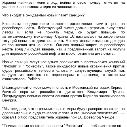
Украина начинает менять ход войны в свою пользу, отметил на
условиях анонимности один из чиновников.
Что входит в ожидаемый новый пакет санкций?
Ключевым предложением является закрепление лимита цены на
российскую нефть. Действующий лимит должен утратить силу этим
летом и, если не принять меры, он будет повышен по
автоматическому механизму. Страны ЕС настаивают на закреплении
текущей цены, что должно лишить Москву дополнительных доходов
от повышения цен на нефть. Однако полный запрет на российскую
нефть вряд ли будет введен, как и предложенный запрет на услуги
для перевозки российской нефти по морю, отметили дипломаты.
Новые санкции могут коснуться российских энергетических компаний
"Лукойл" и "Роснефть", также ожидаются новые ограничения против
судов российского теневого флота и сопутствующих служб, как
следует из заметок по переговорам о санкциях, с которыми
ознакомилось Politico.
В санкционный список может попасть и Московский патриарх Кирилл,
близкий соратник российского диктатора Владимира Путина.
Предыдущую попытку ввести санкции против Кирилла заблокировала
Венгрия.
"Мы ожидаем, что ограничительные меры будут распространяться на
дополнительные суда теневого флота и его широкую экосистему", —
сказал Politico представитель Украины при ЕС Всеволод Ченцов.
"Пришло время заняться вопросом "Росатома", — добавил также он.