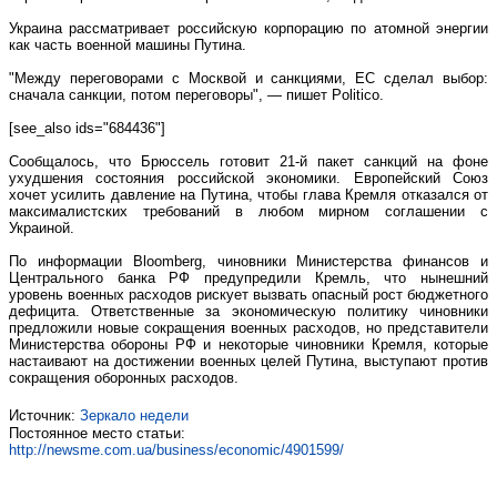
Украина рассматривает российскую корпорацию по атомной энергии
как часть военной машины Путина.
"Между переговорами с Москвой и санкциями, ЕС сделал выбор:
сначала санкции, потом переговоры", — пишет Politico.
[see_also ids="684436"]
Сообщалось, что Брюссель готовит 21-й пакет санкций на фоне
ухудшения состояния российской экономики. Европейский Союз
хочет усилить давление на Путина, чтобы глава Кремля отказался от
максималистских требований в любом мирном соглашении с
Украиной.
По информации Bloomberg, чиновники Министерства финансов и
Центрального банка РФ предупредили Кремль, что нынешний
уровень военных расходов рискует вызвать опасный рост бюджетного
дефицита. Ответственные за экономическую политику чиновники
предложили новые сокращения военных расходов, но представители
Министерства обороны РФ и некоторые чиновники Кремля, которые
настаивают на достижении военных целей Путина, выступают против
сокращения оборонных расходов.
Источник:
Зеркало недели
Постоянное место статьи:
http://newsme.com.ua/business/economic/4901599/